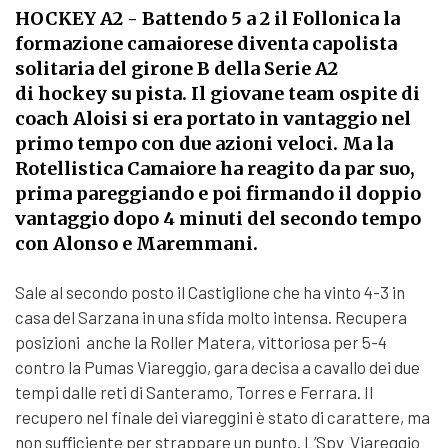
HOCKEY A2
- Battendo 5 a 2 il Follonica la
formazione camaiorese diventa capolista
solitaria del girone B della Serie A2
di hockey su pista. Il giovane team ospite di
coach Aloisi si era portato in vantaggio nel
primo tempo con due azioni veloci. Ma la
Rotellistica Camaiore ha reagito da par suo,
prima pareggiando e poi firmando il doppio
vantaggio dopo 4 minuti del secondo tempo
con Alonso e Maremmani.
Sale al secondo posto il Castiglione che ha vinto 4-3 in
casa del Sarzana in una sfida molto intensa. Recupera
posizioni anche la Roller Matera, vittoriosa per 5-4
contro la Pumas Viareggio, gara decisa a cavallo dei due
tempi dalle reti di Santeramo, Torres e Ferrara. Il
recupero nel finale dei viareggini è stato di carattere, ma
non sufficiente per strappare un punto. L’Spv Viareggio