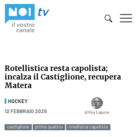
Vai al contenuto
Rotellistica resta capolista;
incalza il Castiglione, recupera
Matera
Rotellistica resta capolista; incalz
HOCKEY
PUBBLICATO IL
12 FEBBRAIO 2025
di
Roy Lepore
castiglione
prime quattro
rotellisica capolista