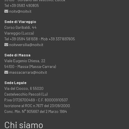
Tel +39 0583 490805
noitv@noitv.it
Sede di Viareggio
Corso Garibaldi, 44
Viareggio (Lucca)
Tel +39 0584 581938 - Mob +39 3371697605
noitvversilia@noitv.it
Sede di Massa
Viale Eugenio Chiesa, 22
54100 - Massa (Massa-Carrara)
massacarrara@noitv.it
Sede Legale
Via del Ciocco, 6 55020
Castelvecchio Pascoli (Lu)
P.iva 01726700469 - C.F. 80000910507
Iscrizione al ROC n.7677 del 23/09/2000
Conc. Min. N° 905667 del 2 Marzo 1994
Chi siamo