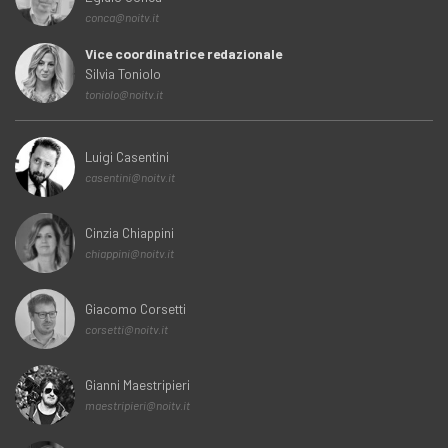
conca@noitv.it
Vice coordinatrice redazionale
Silvia Toniolo
toniolo@noitv.it
Luigi Casentini
casentini@noitv.it
Cinzia Chiappini
chiappini@noitv.it
Giacomo Corsetti
corsetti@noitv.it
Gianni Maestripieri
maestripieri@noitv.it