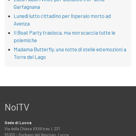
Garfagnana
Lunedì lutto cittadino per l’operaio morto ad
Avenza
Il Boat Party trasloca, ma non scaccia tutte le
polemiche
Madama Butterfly, una notte di stelle ed emozioni a
Torre del Lago
NoiTV
Sede di Lucca
Via della Chiesa XXXII trav. I, 231
55100 - Sorbano del Vescovo, Lucca