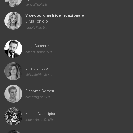
conca@noitv.it
Vice coordinatrice redazionale
Silvia Toniolo
toniolo@noitv.it
Luigi Casentini
casentini@noitv.it
Cinzia Chiappini
chiappini@noitv.it
Giacomo Corsetti
corsetti@noitv.it
Gianni Maestripieri
maestripieri@noitv.it