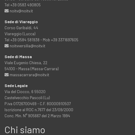
Tel +39 0583 490805
noitv@noitv.it
Sede di Viareggio
Corso Garibaldi, 44
Viareggio (Lucca)
Tel +39 0584 581938 - Mob +39 3371697605
noitvversilia@noitv.it
Sede di Massa
Viale Eugenio Chiesa, 22
54100 - Massa (Massa-Carrara)
massacarrara@noitv.it
Sede Legale
Via del Ciocco, 6 55020
Castelvecchio Pascoli (Lu)
P.iva 01726700469 - C.F. 80000910507
Iscrizione al ROC n.7677 del 23/09/2000
Conc. Min. N° 905667 del 2 Marzo 1994
Chi siamo