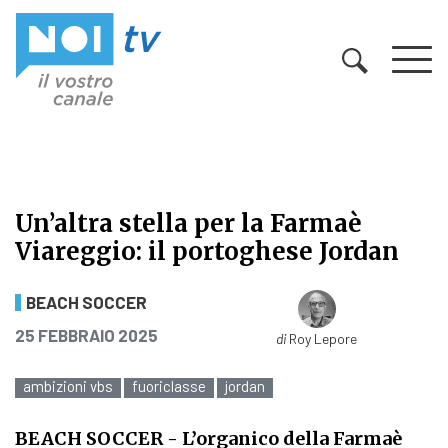
Vai al contenuto
Un’altra stella per la Farmaè
Viareggio: il portoghese Jordan
Un’altra stella per la Farmaè Viare
BEACH SOCCER
PUBBLICATO IL
25 FEBBRAIO 2025
di
Roy Lepore
ambizioni vbs
fuoriclasse
jordan
BEACH SOCCER
- L’organico della Farmaè