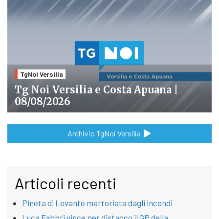
TgNoi Versilia
Tg Noi Versilia e Costa Apuana |
08/08/2026
Archivio TgNoi Versilia
Articoli recenti
Pineta di Levante martoriata dagli incendi
Luca Fabbri vince per distacco il GP della