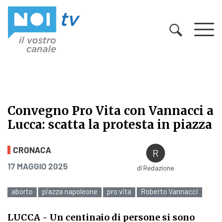
Vai al contenuto
Convegno Pro Vita con Vannacci a
Lucca: scatta la protesta in piazza
Convegno Pro Vita con Vannacci a Lu
CRONACA
PUBBLICATO IL
17 MAGGIO 2025
di
Redazione
aborto
piazza napoleone
pro vita
Roberto Vannacci
LUCCA
- Un centinaio di persone si sono