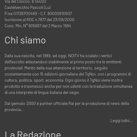
Via del Ciocco, 6 55020
Castelvecchio Pascoli (Lu)
P.iva 01726700469 - C.F. 80000910507
Iscrizione al ROC n.7677 del 23/09/2000
Conc. Min. N° 905667 del 2 Marzo 1994
Chi siamo
Dalla sua nascita, nel 1989, ad oggi, NOITV ha scalato i vertici
dell'ascolto attestandosi stabilmente al primo posto tra le emittenti
provinciali. Merito della sua attenzione al territorio, seguito
costantemente con 15 edizioni giornaliere del TgNoi, con i programmi di
cultura, politica, sport, economia. Ogni giorno il TgNoi viene inoltre
prodotto e trasmesso anche per non udenti con la traduzione simultanea
di una interprete di lingua italiana dei segni.
Dal gennaio 2000 è partner ufficiale Rai per la produzione di news della
provincia…
Leggi tutto...
La Redazione