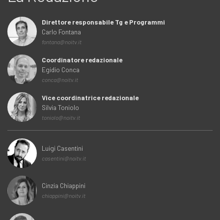
Direttore responsabile Tg e Programmi
Carlo Fontana
fontana@noitv.it
Coordinatore redazionale
Egidio Conca
conca@noitv.it
Vice coordinatrice redazionale
Silvia Toniolo
toniolo@noitv.it
Luigi Casentini
casentini@noitv.it
Cinzia Chiappini
chiappini@noitv.it