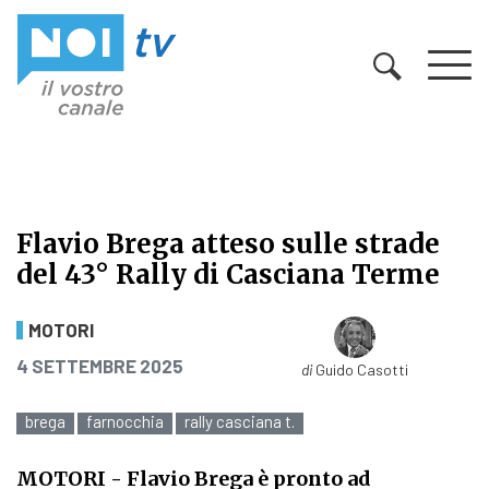
Vai al contenuto
Flavio Brega atteso sulle strade
del 43° Rally di Casciana Terme
Flavio Brega atteso sulle strade de
MOTORI
PUBBLICATO IL
4 SETTEMBRE 2025
di
Guido Casotti
brega
farnocchia
rally casciana t.
MOTORI
- Flavio Brega è pronto ad