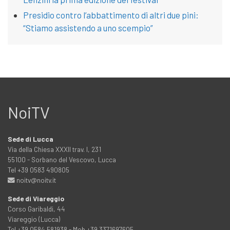
Presidio contro l’abbattimento di altri due pini:
“Stiamo assistendo a uno scempio”
NoiTV
Sede di Lucca
Via della Chiesa XXXII trav. I, 231
55100 - Sorbano del Vescovo, Lucca
Tel +39 0583 490805
noitv@noitv.it
Sede di Viareggio
Corso Garibaldi, 44
Viareggio (Lucca)
Tel +39 0584 581938 - Mob +39 3371697605