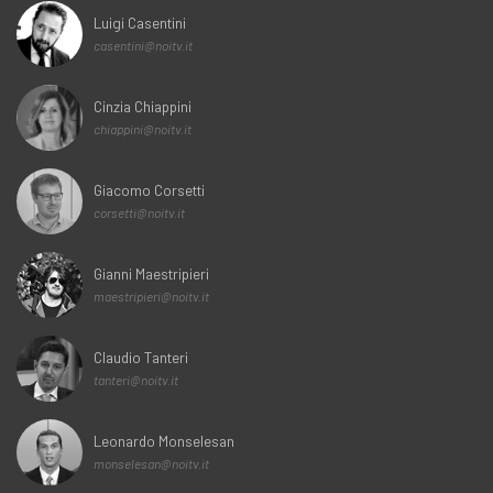
Luigi Casentini
casentini@noitv.it
Cinzia Chiappini
chiappini@noitv.it
Giacomo Corsetti
corsetti@noitv.it
Gianni Maestripieri
maestripieri@noitv.it
Claudio Tanteri
tanteri@noitv.it
Leonardo Monselesan
monselesan@noitv.it