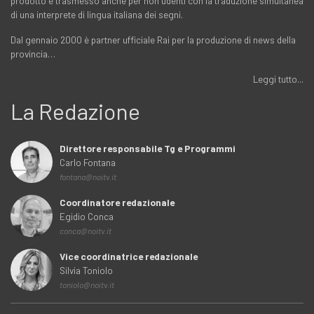
prodotto e trasmesso anche per non udenti con la traduzione simultanea
di una interprete di lingua italiana dei segni.
Dal gennaio 2000 è partner ufficiale Rai per la produzione di news della
provincia…
Leggi tutto...
La Redazione
Direttore responsabile Tg e Programmi
Carlo Fontana
fontana@noitv.it
Coordinatore redazionale
Egidio Conca
conca@noitv.it
Vice coordinatrice redazionale
Silvia Toniolo
toniolo@noitv.it