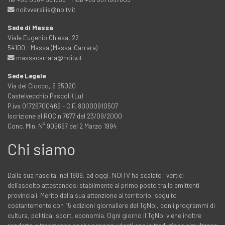
noitvversilia@noitv.it
Sede di Massa
Viale Eugenio Chiesa, 22
54100 - Massa (Massa-Carrara)
massacarrara@noitv.it
Sede Legale
Via del Ciocco, 6 55020
Castelvecchio Pascoli (Lu)
P.iva 01726700469 - C.F. 80000910507
Iscrizione al ROC n.7677 del 23/09/2000
Conc. Min. N° 905667 del 2 Marzo 1994
Chi siamo
Dalla sua nascita, nel 1989, ad oggi, NOITV ha scalato i vertici
dell'ascolto attestandosi stabilmente al primo posto tra le emittenti
provinciali. Merito della sua attenzione al territorio, seguito
costantemente con 15 edizioni giornaliere del TgNoi, con i programmi di
cultura, politica, sport, economia. Ogni giorno il TgNoi viene inoltre