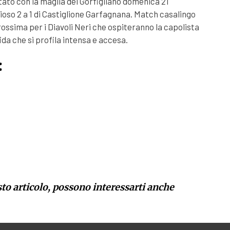
tato con la maglia del Gorfigliano domenica 21
ioso 2 a 1 di Castiglione Garfagnana. Match casalingo
ssima per i Diavoli Neri che ospiteranno la capolista
da che si profila intensa e accesa.
:
sto articolo, possono interessarti anche