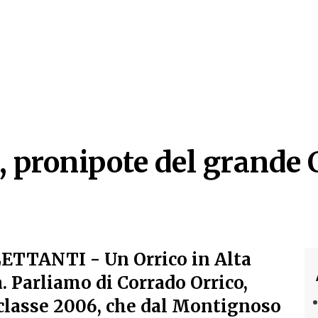
pronipote del grande C
pronipote del grande C
LETTANTI
- Un Orrico in Alta
 Parliamo di Corrado Orrico,
classe 2006, che dal Montignoso