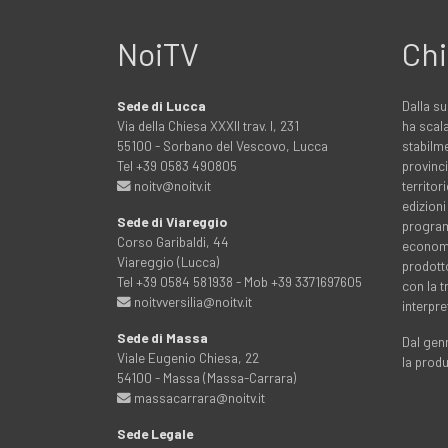
NoiTV
Chi
Sede di Lucca
Dalla su
Via della Chiesa XXXII trav. I, 231
ha scala
55100 - Sorbano del Vescovo, Lucca
stabilme
Tel +39 0583 490805
provinci
noitv@noitv.it
territo
edizioni
Sede di Viareggio
programm
Corso Garibaldi, 44
economia
Viareggio (Lucca)
prodott
Tel +39 0584 581938 - Mob +39 3371697605
con la 
noitvversilia@noitv.it
interpre
Sede di Massa
Dal genn
Viale Eugenio Chiesa, 22
la prod
54100 - Massa (Massa-Carrara)
massacarrara@noitv.it
Sede Legale