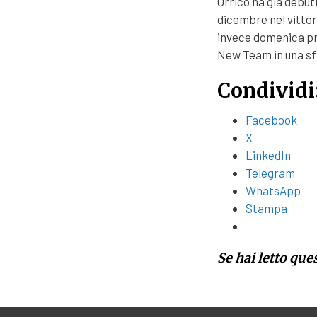
Orrico ha già debut
dicembre nel vittor
invece domenica pro
New Team in una sfi
Condividi
Facebook
X
LinkedIn
Telegram
WhatsApp
Stampa
Se hai letto que