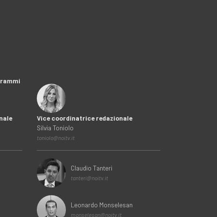
ogrammi
nale
Vice coordinatrice redazionale
Silvia Toniolo
toniolo@noitv.it
Claudio Tanteri
tanteri@noitv.it
Leonardo Monselesan
monselesan@noitv.it