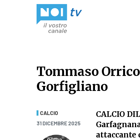
Vai al contenuto
Tommaso Orrico, 
Gorfigliano
Tommaso Orrico, 
CALCIO DI
CALCIO
PUBBLICATO IL
Garfagnana.
31 DICEMBRE 2025
attaccante 