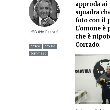
approda ai 
squadra che
foto con il
L'omone è 
di
Guido Casotti
che è nipote
Corrado.
orrico
pro zio
tommaso