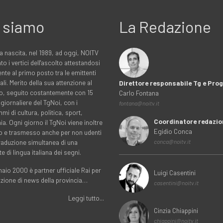
 siamo
La Redazione
a nascita, nel 1989, ad oggi, NOITV
to i vertici dell'ascolto attestandosi
nte al primo posto tra le emittenti
ali. Merito della sua attenzione al
Direttore responsabile Tg e Pr
rio, seguito costantemente con 15
Carlo Fontana
 giornaliere del TgNoi, con i
fontana@noitv.it
i di cultura, politica, sport,
Coordinatore redazio
. Ogni giorno il TgNoi viene inoltre
Egidio Conca
o e trasmesso anche per non udenti
traduzione simultanea di una
conca@noitv.it
te di lingua italiana dei segni.
aio 2000 è partner ufficiale Rai per
Luigi Casentini
uzione di news della provincia…
casentini@noitv.it
Leggi tutto...
Cinzia Chiappini
chiappini@noitv.it