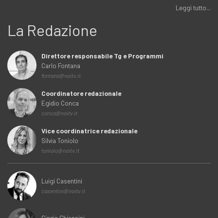
Leggi tutto...
La Redazione
Direttore responsabile Tg e Programmi
Carlo Fontana
fontana@noitv.it
Coordinatore redazionale
Egidio Conca
conca@noitv.it
Vice coordinatrice redazionale
Silvia Toniolo
toniolo@noitv.it
Luigi Casentini
casentini@noitv.it
Cinzia Chiappini