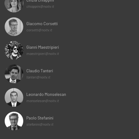
chiappini@noitv.it
Giacomo Corsetti
corsetti@noitv.it
Gianni Maestripieri
maestripieri@noitv.it
Claudio Tanteri
tanteri@noitv.it
Leonardo Monselesan
monselesan@noitv.it
Paolo Stefanini
stefanini@noitv.it