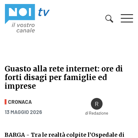
Vai al contenuto
Guasto alla rete internet: ore di
forti disagi per famiglie ed
imprese
Guasto alla rete internet: ore di fo
CRONACA
PUBBLICATO IL
13 MAGGIO 2026
di
Redazione
BARGA
- Tra le realtà colpite l’Ospedale di