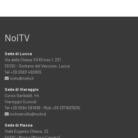
NoiTV
Sede di Lucca
Via della Chiesa XXXII trav. I, 231
55100 - Sorbano del Vescovo, Lucca
Tel +39 0583 490805
noitv@noitv.it
Sede di Viareggio
Corso Garibaldi, 44
Viareggio (Lucca)
Tel +39 0584 581938 - Mob +39 3371697605
noitvversilia@noitv.it
Sede di Massa
Viale Eugenio Chiesa, 22
54100 - Massa (Massa-Carrara)