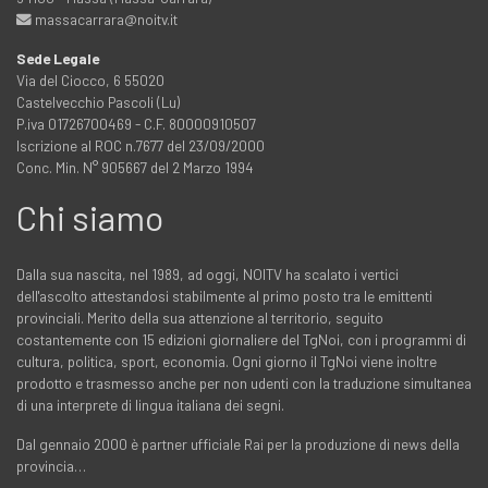
massacarrara@noitv.it
Sede Legale
Via del Ciocco, 6 55020
Castelvecchio Pascoli (Lu)
P.iva 01726700469 - C.F. 80000910507
Iscrizione al ROC n.7677 del 23/09/2000
Conc. Min. N° 905667 del 2 Marzo 1994
Chi siamo
Dalla sua nascita, nel 1989, ad oggi, NOITV ha scalato i vertici
dell'ascolto attestandosi stabilmente al primo posto tra le emittenti
provinciali. Merito della sua attenzione al territorio, seguito
costantemente con 15 edizioni giornaliere del TgNoi, con i programmi di
cultura, politica, sport, economia. Ogni giorno il TgNoi viene inoltre
prodotto e trasmesso anche per non udenti con la traduzione simultanea
di una interprete di lingua italiana dei segni.
Dal gennaio 2000 è partner ufficiale Rai per la produzione di news della
provincia…