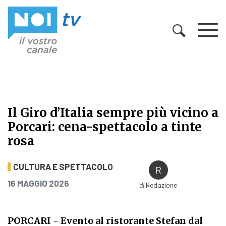
Vai al contenuto
Il Giro d’Italia sempre più vicino a
Porcari: cena-spettacolo a tinte
rosa
Il Giro d’Italia sempre più vicino a 
CULTURA E SPETTACOLO
PUBBLICATO IL
16 MAGGIO 2026
di
Redazione
PORCARI
- Evento al ristorante Stefan dal