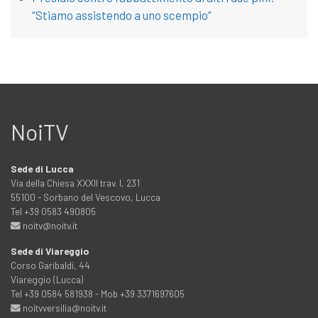
“Stiamo assistendo a uno scempio”
NoiTV
Sede di Lucca
Via della Chiesa XXXII trav. I, 231
55100 - Sorbano del Vescovo, Lucca
Tel +39 0583 490805
noitv@noitv.it
Sede di Viareggio
Corso Garibaldi, 44
Viareggio (Lucca)
Tel +39 0584 581938 - Mob +39 3371697605
noitvversilia@noitv.it