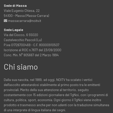
Sede di Massa
Viale Eugenio Chiesa, 22
54100 - Massa (Massa-Carrara)
massacarrara@noitv.it
Sede Legale
Via del Ciocco, 6 55020
Castelvecchio Pascoli (Lu)
P.iva 01726700469 - C.F. 80000910507
Iscrizione al ROC n.7677 del 23/09/2000
Conc. Min. N° 905667 del 2 Marzo 1994
Chi siamo
Dalla sua nascita, nel 1989, ad oggi, NOITV ha scalato i vertici
dell'ascolto attestandosi stabilmente al primo posto tra le emittenti
provinciali. Merito della sua attenzione al territorio, seguito
costantemente con 15 edizioni giornaliere del TgNoi, con i programmi di
cultura, politica, sport, economia. Ogni giorno il TgNoi viene inoltre
prodotto e trasmesso anche per non udenti con la traduzione simultanea
di una interprete di lingua italiana dei segni.