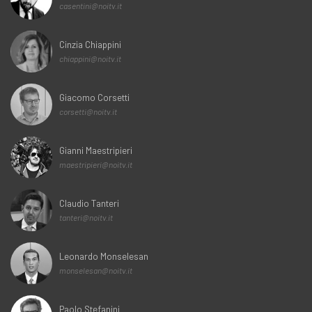
casentini@noitv.it
Cinzia Chiappini
chiappini@noitv.it
Giacomo Corsetti
corsetti@noitv.it
Gianni Maestripieri
maestripieri@noitv.it
Claudio Tanteri
tanteri@noitv.it
Leonardo Monselesan
monselesan@noitv.it
Paolo Stefanini