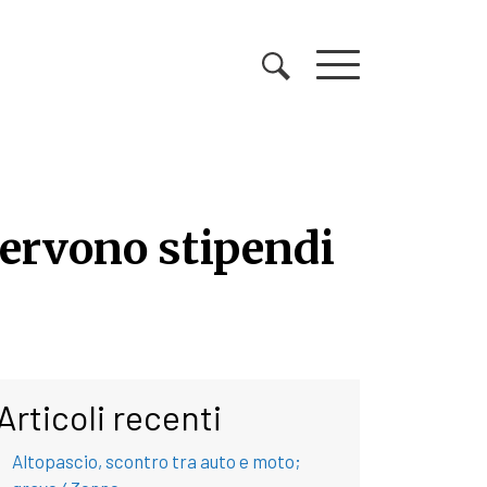
servono stipendi
servono stipendi adegua
Articoli recenti
Altopascio, scontro tra auto e moto;