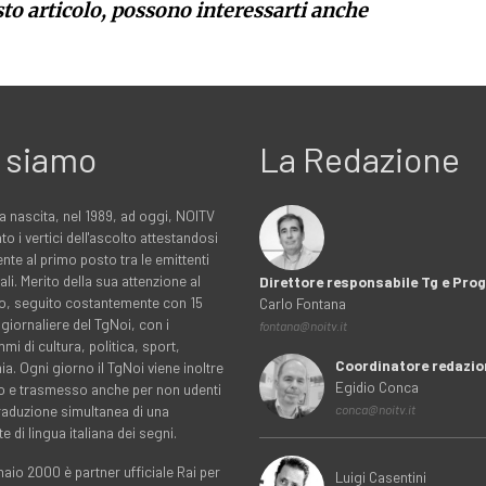
sto articolo, possono interessarti anche
 siamo
La Redazione
a nascita, nel 1989, ad oggi, NOITV
to i vertici dell'ascolto attestandosi
nte al primo posto tra le emittenti
ali. Merito della sua attenzione al
Direttore responsabile Tg e Pr
rio, seguito costantemente con 15
Carlo Fontana
 giornaliere del TgNoi, con i
fontana@noitv.it
i di cultura, politica, sport,
Coordinatore redazio
. Ogni giorno il TgNoi viene inoltre
Egidio Conca
o e trasmesso anche per non udenti
traduzione simultanea di una
conca@noitv.it
te di lingua italiana dei segni.
aio 2000 è partner ufficiale Rai per
Luigi Casentini