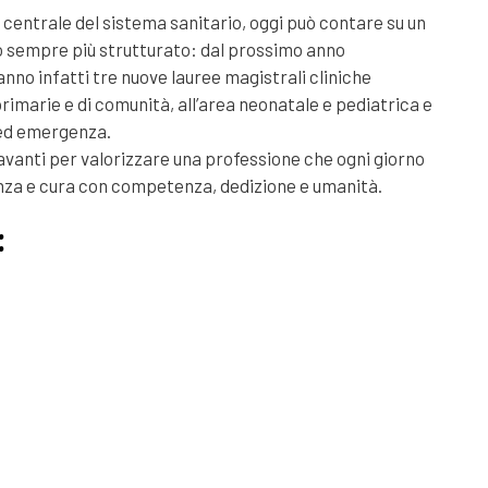
a centrale del sistema sanitario, oggi può contare su un
 sempre più strutturato: dal prossimo anno
no infatti tre nuove lauree magistrali cliniche
primarie e di comunità, all’area neonatale e pediatrica e
 ed emergenza.
avanti per valorizzare una professione che ogni giorno
nza e cura con competenza, dedizione e umanità.
: