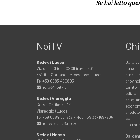
Se hai letto que
NoiTV
Chi
Sede di Lucca
Dalla su
Via della Chiesa XXXII trav. I, 231
ha scala
55100 - Sorbano del Vescovo, Lucca
stabilme
Tel +39 0583 490805
provinci
noitv@noitv.it
territo
edizioni
Sede di Viareggio
programm
Corso Garibaldi, 44
economia
Viareggio (Lucca)
prodott
Tel +39 0584 581938 - Mob +39 3371697605
con la 
noitvversilia@noitv.it
interpre
Sede di Massa
Dal genn