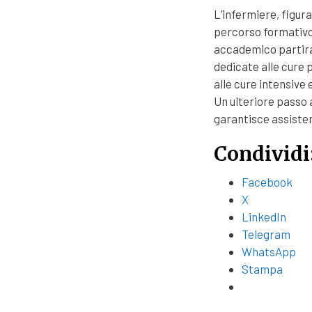
L’infermiere, figur
percorso formativo
accademico partiran
dedicate alle cure 
alle cure intensive
Un ulteriore passo 
garantisce assiste
Condividi
Facebook
X
LinkedIn
Telegram
WhatsApp
Stampa