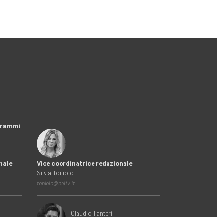
ogrammi
nale
Vice coordinatrice redazionale
Silvia Toniolo
toniolo@noitv.it
Claudio Tanteri