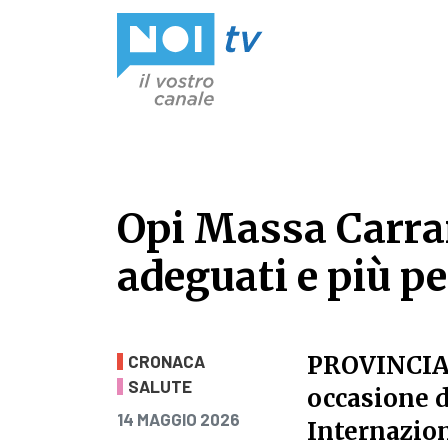
Vai al contenuto
Opi Massa Carrar
adeguati e più p
Opi Massa Carrar
PROVINCIA
CRONACA
SALUTE
occasione d
PUBBLICATO IL
14 MAGGIO 2026
Internazion