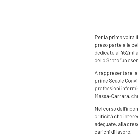
Per la prima volta 
preso parte alle ce
dedicate ai 462mila
dello Stato “un eser
A rappresentare la 
prime Scuole Convitt
professioni infermie
Massa-Carrara, che 
Nel corso dell’incon
criticità che inter
adeguate, alla cres
carichi di lavoro.