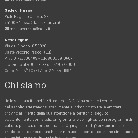
Sede di Massa
Viale Eugenio Chiesa, 22
54100 - Massa (Massa-Carrara)
massacarrara@noitv.it
Sede Legale
Via del Ciocco, 6 55020
Castelvecchio Pascoli (Lu)
P.iva 01726700469 - C.F. 80000910507
Iscrizione al ROC n.7677 del 23/09/2000
Conc. Min. N° 905667 del 2 Marzo 1994
Chi siamo
Dalla sua nascita, nel 1989, ad oggi, NOITV ha scalato i vertici
dell'ascolto attestandosi stabilmente al primo posto tra le emittenti
provinciali. Merito della sua attenzione al territorio, seguito
costantemente con 15 edizioni giornaliere del TgNoi, con i programmi di
cultura, politica, sport, economia. Ogni giorno il TgNoi viene inoltre
prodotto e trasmesso anche per non udenti con la traduzione simultanea
di una interprete di lingua italiana dei segni.