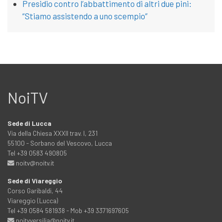
Presidio contro l’abbattimento di altri due pini:
“Stiamo assistendo a uno scempio”
NoiTV
Sede di Lucca
Via della Chiesa XXXII trav. I, 231
55100 - Sorbano del Vescovo, Lucca
Tel +39 0583 490805
noitv@noitv.it
Sede di Viareggio
Corso Garibaldi, 44
Viareggio (Lucca)
Tel +39 0584 581938 - Mob +39 3371697605
noitvversilia@noitv.it