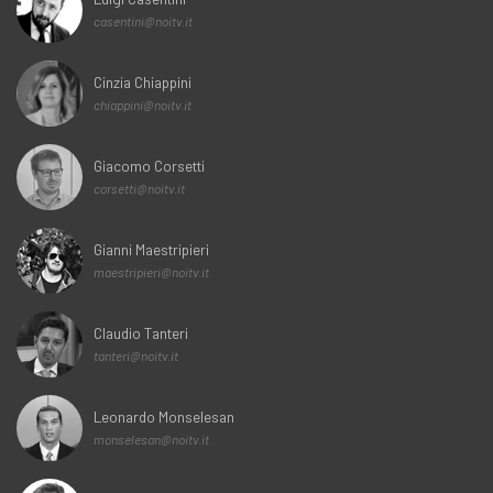
casentini@noitv.it
Cinzia Chiappini
chiappini@noitv.it
Giacomo Corsetti
corsetti@noitv.it
Gianni Maestripieri
maestripieri@noitv.it
Claudio Tanteri
tanteri@noitv.it
Leonardo Monselesan
monselesan@noitv.it