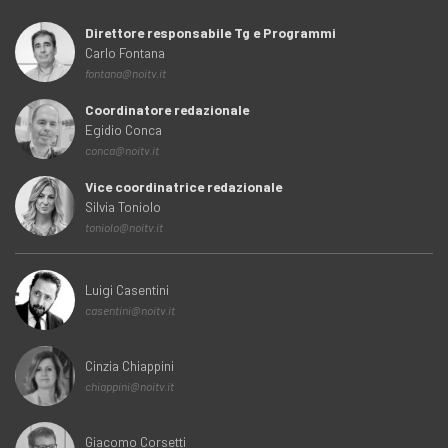
Direttore responsabile Tg e Programmi
Carlo Fontana
fontana@noitv.it
Coordinatore redazionale
Egidio Conca
conca@noitv.it
Vice coordinatrice redazionale
Silvia Toniolo
toniolo@noitv.it
Luigi Casentini
casentini@noitv.it
Cinzia Chiappini
chiappini@noitv.it
Giacomo Corsetti