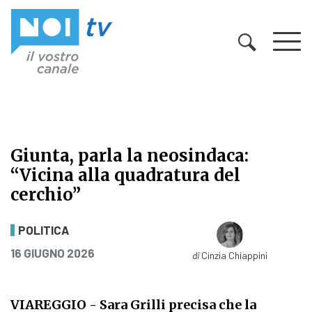
Vai al contenuto
Giunta, parla la neosindaca:
“Vicina alla quadratura del
cerchio”
Giunta, parla la neosindaca: “Vicin
POLITICA
PUBBLICATO IL
16 GIUGNO 2026
di
Cinzia Chiappini
VIAREGGIO
- Sara Grilli precisa che la