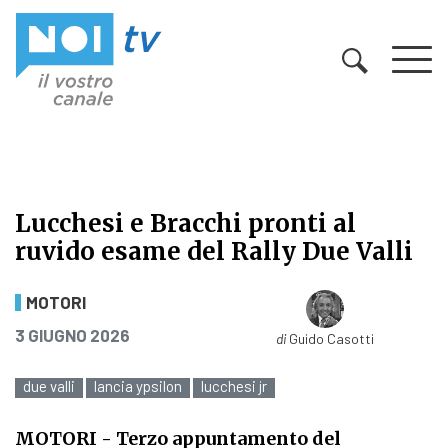
Vai al contenuto
Lucchesi e Bracchi pronti al
ruvido esame del Rally Due Valli
Lucchesi e Bracchi pronti al ruvido
MOTORI
PUBBLICATO IL
3 GIUGNO 2026
di
Guido Casotti
due valli
lancia ypsilon
lucchesi jr
MOTORI
- Terzo appuntamento del