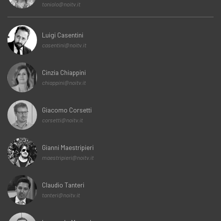
toniolo@noitv.it
Luigi Casentini
casentini@noitv.it
Cinzia Chiappini
chiappini@noitv.it
Giacomo Corsetti
corsetti@noitv.it
Gianni Maestripieri
maestripieri@noitv.it
Claudio Tanteri
tanteri@noitv.it