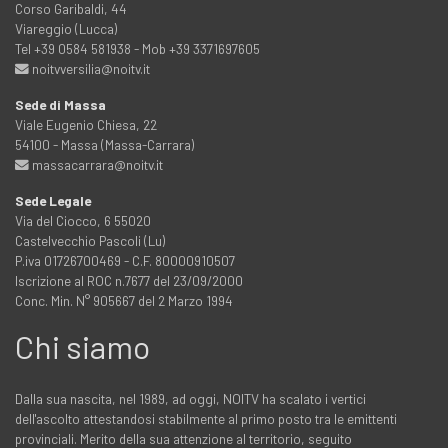
Corso Garibaldi, 44
Viareggio (Lucca)
Tel +39 0584 581938 - Mob +39 3371697605
noitvversilia@noitv.it
Sede di Massa
Viale Eugenio Chiesa, 22
54100 - Massa (Massa-Carrara)
massacarrara@noitv.it
Sede Legale
Via del Ciocco, 6 55020
Castelvecchio Pascoli (Lu)
P.iva 01726700469 - C.F. 80000910507
Iscrizione al ROC n.7677 del 23/09/2000
Conc. Min. N° 905667 del 2 Marzo 1994
Chi siamo
Dalla sua nascita, nel 1989, ad oggi, NOITV ha scalato i vertici
dell'ascolto attestandosi stabilmente al primo posto tra le emittenti
provinciali. Merito della sua attenzione al territorio, seguito