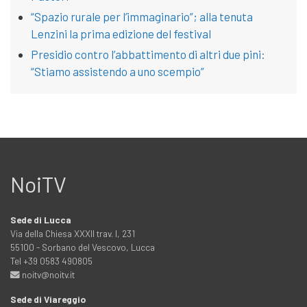
“Spazio rurale per l’immaginario”; alla tenuta
Lenzini la prima edizione del festival
Presidio contro l’abbattimento di altri due pini:
“Stiamo assistendo a uno scempio”
NoiTV
Sede di Lucca
Via della Chiesa XXXII trav. I, 231
55100 - Sorbano del Vescovo, Lucca
Tel +39 0583 490805
noitv@noitv.it
Sede di Viareggio