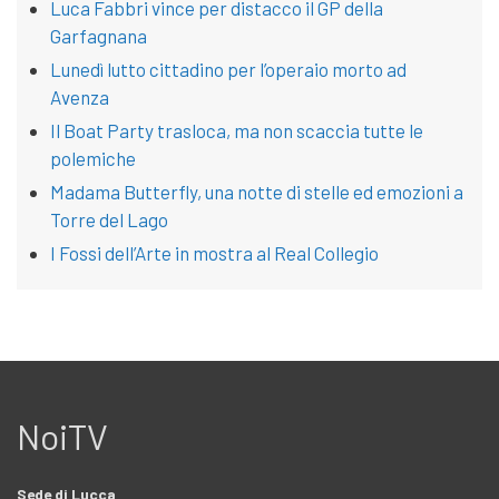
Luca Fabbri vince per distacco il GP della
Garfagnana
Lunedì lutto cittadino per l’operaio morto ad
Avenza
Il Boat Party trasloca, ma non scaccia tutte le
polemiche
Madama Butterfly, una notte di stelle ed emozioni a
Torre del Lago
I Fossi dell’Arte in mostra al Real Collegio
NoiTV
Sede di Lucca