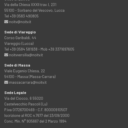
Via della Chiesa XXXII trav. I, 231
55100 - Sorbano del Vescovo, Lucca
Tel +39 0583 490805
noitv@noitv.it
Sede di Viareggio
Corso Garibaldi, 44
Viareggio (Lucca)
Tel +39 0584 581938 - Mob +39 3371697605
noitvversilia@noitv.it
Sede di Massa
Viale Eugenio Chiesa, 22
54100 - Massa (Massa-Carrara)
massacarrara@noitv.it
Sede Legale
Via del Ciocco, 6 55020
Castelvecchio Pascoli (Lu)
P.iva 01726700469 - C.F. 80000910507
Iscrizione al ROC n.7677 del 23/09/2000
Conc. Min. N° 905667 del 2 Marzo 1994