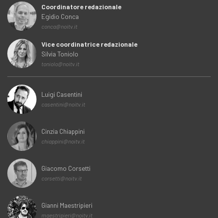
Coordinatore redazionale
Egidio Conca
conca@noitv.it
Vice coordinatrice redazionale
Silvia Toniolo
toniolo@noitv.it
Luigi Casentini
casentini@noitv.it
Cinzia Chiappini
chiappini@noitv.it
Giacomo Corsetti
corsetti@noitv.it
Gianni Maestripieri
maestripieri@noitv.it