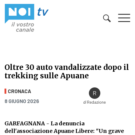
Vai al contenuto
Oltre 30 auto vandalizzate dopo il
trekking sulle Apuane
Oltre 30 auto vandalizzate dopo il
CRONACA
PUBBLICATO IL
8 GIUGNO 2026
di
Redazione
GARFAGNANA
- La denuncia
dell'associazione Apuane Libere: "Un grave