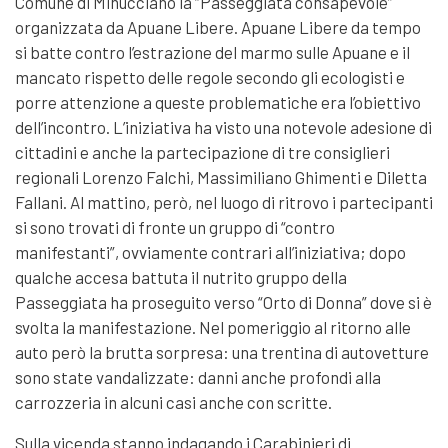
Comune di Minucciano la “Passeggiata consapevole”
organizzata da Apuane Libere. Apuane Libere da tempo
si batte contro l’estrazione del marmo sulle Apuane e il
mancato rispetto delle regole secondo gli ecologisti e
porre attenzione a queste problematiche era l’obiettivo
dell’incontro. L’iniziativa ha visto una notevole adesione di
cittadini e anche la partecipazione di tre consiglieri
regionali Lorenzo Falchi, Massimiliano Ghimenti e Diletta
Fallani. Al mattino, però, nel luogo di ritrovo i partecipanti
si sono trovati di fronte un gruppo di “contro
manifestanti”, ovviamente contrari all’iniziativa; dopo
qualche accesa battuta il nutrito gruppo della
Passeggiata ha proseguito verso “Orto di Donna” dove si è
svolta la manifestazione. Nel pomeriggio al ritorno alle
auto però la brutta sorpresa: una trentina di autovetture
sono state vandalizzate: danni anche profondi alla
carrozzeria in alcuni casi anche con scritte.
Sulla vicenda stanno indagando i Carabinieri di