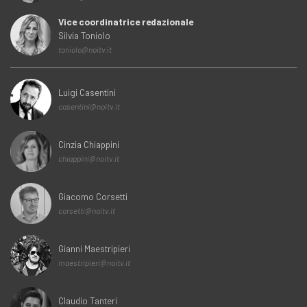
Vice coordinatrice redazionale
Silvia Toniolo
toniolo@noitv.it
Luigi Casentini
casentini@noitv.it
Cinzia Chiappini
chiappini@noitv.it
Giacomo Corsetti
corsetti@noitv.it
Gianni Maestripieri
maestripieri@noitv.it
Claudio Tanteri