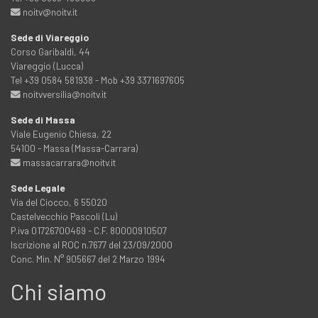
noitv@noitv.it
Sede di Viareggio
Corso Garibaldi, 44
Viareggio (Lucca)
Tel +39 0584 581938 - Mob +39 3371697605
noitvversilia@noitv.it
Sede di Massa
Viale Eugenio Chiesa, 22
54100 - Massa (Massa-Carrara)
massacarrara@noitv.it
Sede Legale
Via del Ciocco, 6 55020
Castelvecchio Pascoli (Lu)
P.iva 01726700469 - C.F. 80000910507
Iscrizione al ROC n.7677 del 23/09/2000
Conc. Min. N° 905667 del 2 Marzo 1994
Chi siamo