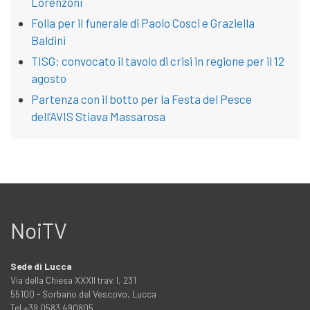
Lorenzoni
Folla per il funerale di Paolo Cosci e Graziella
Baldini
TISG: convocato il tavolo di crisi in regione per il 12
agosto
Partenza con il botto per la Festa del Pesce
dell’AVIS Stiava Massarosa
NoiTV
Sede di Lucca
Via della Chiesa XXXII trav. I, 231
55100 - Sorbano del Vescovo, Lucca
Tel +39 0583 490805