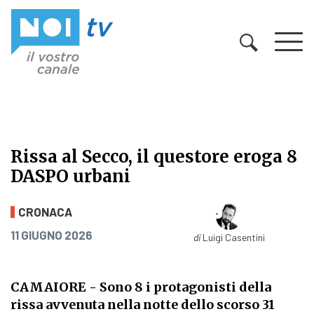
Vai al contenuto
Rissa al Secco, il questore eroga 8
DASPO urbani
Rissa al Secco, il questore eroga 8
CRONACA
PUBBLICATO IL
11 GIUGNO 2026
di
Luigi Casentini
CAMAIORE
- Sono 8 i protagonisti della
rissa avvenuta nella notte dello scorso 31