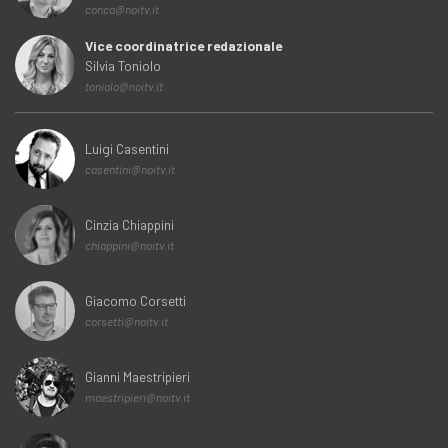
conca@noitv.it
Vice coordinatrice redazionale
Silvia Toniolo
toniolo@noitv.it
Luigi Casentini
casentini@noitv.it
Cinzia Chiappini
chiappini@noitv.it
Giacomo Corsetti
corsetti@noitv.it
Gianni Maestripieri
maestripieri@noitv.it