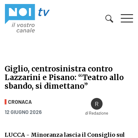
Vai al contenuto
Giglio, centrosinistra contro
Lazzarini e Pisano: “Teatro allo
sbando, si dimettano”
Giglio, centrosinistra contro Lazza
CRONACA
PUBBLICATO IL
12 GIUGNO 2026
di
Redazione
LUCCA
- Minoranza lascia il Consiglio sul