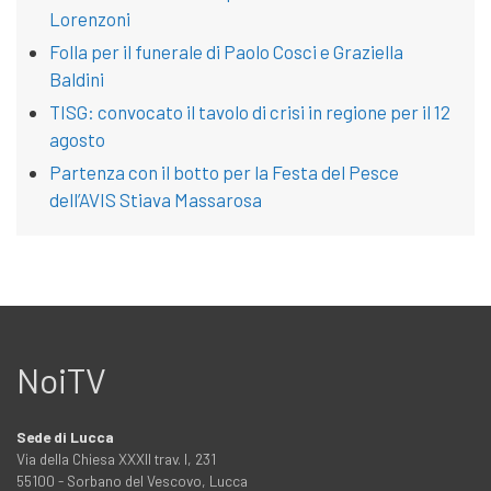
Lorenzoni
Folla per il funerale di Paolo Cosci e Graziella
Baldini
TISG: convocato il tavolo di crisi in regione per il 12
agosto
Partenza con il botto per la Festa del Pesce
dell’AVIS Stiava Massarosa
NoiTV
Sede di Lucca
Via della Chiesa XXXII trav. I, 231
55100 - Sorbano del Vescovo, Lucca