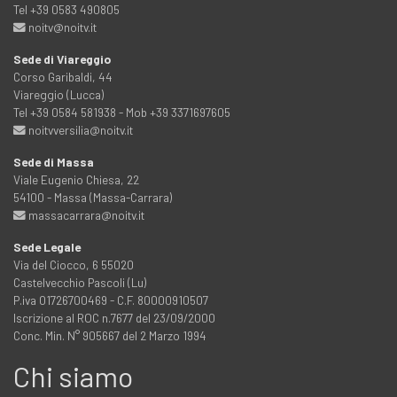
Tel +39 0583 490805
noitv@noitv.it
Sede di Viareggio
Corso Garibaldi, 44
Viareggio (Lucca)
Tel +39 0584 581938 - Mob +39 3371697605
noitvversilia@noitv.it
Sede di Massa
Viale Eugenio Chiesa, 22
54100 - Massa (Massa-Carrara)
massacarrara@noitv.it
Sede Legale
Via del Ciocco, 6 55020
Castelvecchio Pascoli (Lu)
P.iva 01726700469 - C.F. 80000910507
Iscrizione al ROC n.7677 del 23/09/2000
Conc. Min. N° 905667 del 2 Marzo 1994
Chi siamo