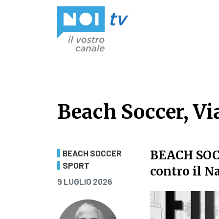
Vai al contenuto
Beach Soccer, Vi
Beach Soccer, Vi
BEACH SO
BEACH SOCCER
SPORT
contro il N
PUBBLICATO IL
9 LUGLIO 2026