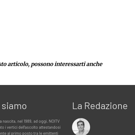
sto articolo, possono interessarti anche
 siamo
La Redazione
a nascita, nel 1989, ad oggi, NOITV
to i vertici dell'ascolto attestandosi
nte al primo posto tra le emittenti