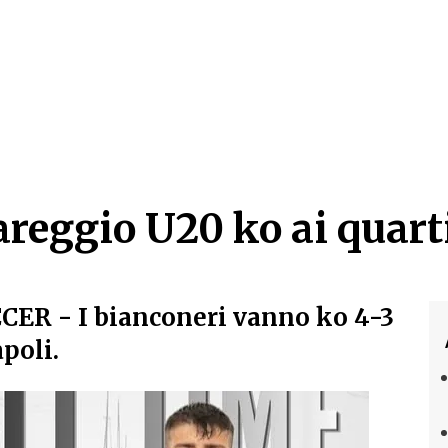
areggio U20 ko ai quart
areggio U20 ko ai quart
CCER
- I bianconeri vanno ko 4-3
apoli.