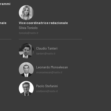
ogrammi
nale
Vice coordinatrice redazionale
Silvia Toniolo
toniolo@noitv.it
Claudio Tanteri
tanteri@noitv.it
Leonardo Monselesan
monselesan@noitv.it
Paolo Stefanini
stefanini@noitv.it