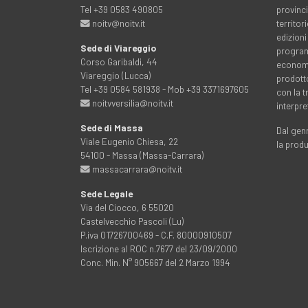
Tel +39 0583 490805
provinci
noitv@noitv.it
territo
edizioni
Sede di Viareggio
programm
Corso Garibaldi, 44
economia
Viareggio (Lucca)
prodott
Tel +39 0584 581938 - Mob +39 3371697605
con la 
noitvversilia@noitv.it
interpre
Sede di Massa
Dal genn
Viale Eugenio Chiesa, 22
la prod
54100 - Massa (Massa-Carrara)
massacarrara@noitv.it
Sede Legale
Via del Ciocco, 6 55020
Castelvecchio Pascoli (Lu)
P.iva 01726700469 - C.F. 80000910507
Iscrizione al ROC n.7677 del 23/09/2000
Conc. Min. N° 905667 del 2 Marzo 1994