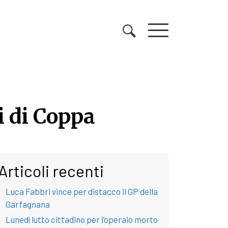
i di Coppa
i di Coppa
Articoli recenti
Luca Fabbri vince per distacco il GP della
Garfagnana
Lunedì lutto cittadino per l’operaio morto