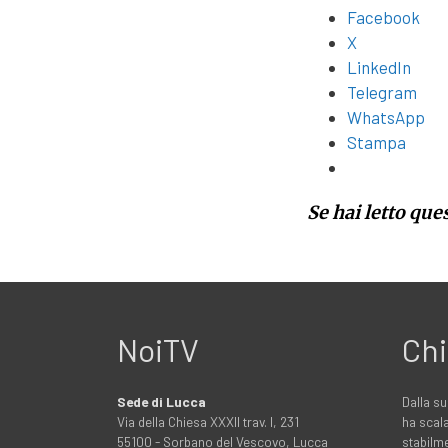
Facebook
X
LinkedIn
Telegram
WhatsApp
Stampa
Se hai letto que
NoiTV
Chi
Sede di Lucca
Dalla su
Via della Chiesa XXXII trav. I, 231
ha scala
55100 - Sorbano del Vescovo, Lucca
stabilme