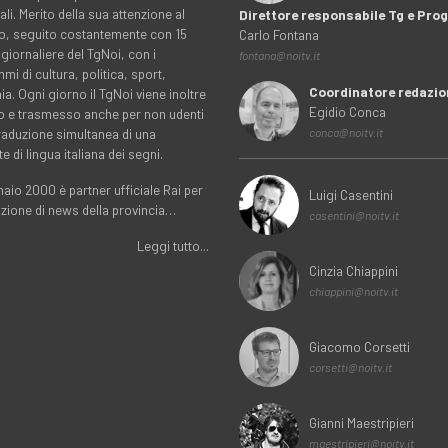
ali. Merito della sua attenzione al
Direttore responsabile Tg e Pr
rio, seguito costantemente con 15
Carlo Fontana
 giornaliere del TgNoi, con i
fontana@noitv.it
i di cultura, politica, sport,
Coordinatore redazio
. Ogni giorno il TgNoi viene inoltre
Egidio Conca
o e trasmesso anche per non udenti
traduzione simultanea di una
conca@noitv.it
te di lingua italiana dei segni.
aio 2000 è partner ufficiale Rai per
Luigi Casentini
uzione di news della provincia…
casentini@noitv.it
Leggi tutto...
Cinzia Chiappini
chiappini@noitv.it
Giacomo Corsetti
corsetti@noitv.it
Gianni Maestripieri
maestripieri@noitv.it