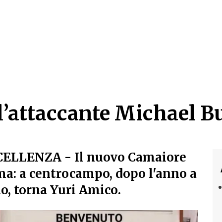
l’attaccante Michael B
l’attaccante Michael B
CELLENZA
- Il nuovo Camaiore
a: a centrocampo, dopo l'anno a
o, torna Yuri Amico.