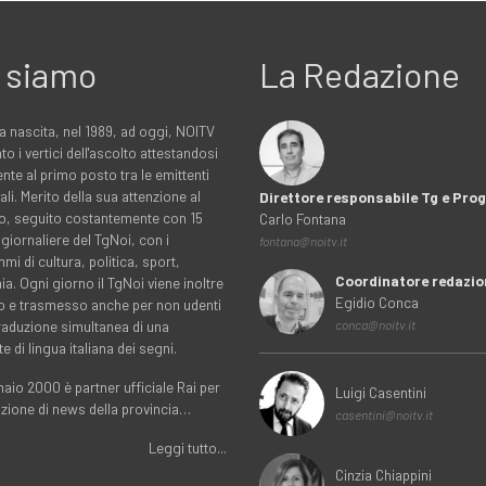
 siamo
La Redazione
a nascita, nel 1989, ad oggi, NOITV
to i vertici dell'ascolto attestandosi
nte al primo posto tra le emittenti
ali. Merito della sua attenzione al
Direttore responsabile Tg e Pr
rio, seguito costantemente con 15
Carlo Fontana
 giornaliere del TgNoi, con i
fontana@noitv.it
i di cultura, politica, sport,
Coordinatore redazio
. Ogni giorno il TgNoi viene inoltre
Egidio Conca
o e trasmesso anche per non udenti
traduzione simultanea di una
conca@noitv.it
te di lingua italiana dei segni.
aio 2000 è partner ufficiale Rai per
Luigi Casentini
uzione di news della provincia…
casentini@noitv.it
Leggi tutto...
Cinzia Chiappini