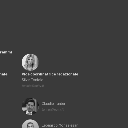
ogrammi
nale
Vice coordinatrice redazionale
Silvia Toniolo
toniolo@noitv.it
Claudio Tanteri
tanteri@noitv.it
Leonardo Monselesan