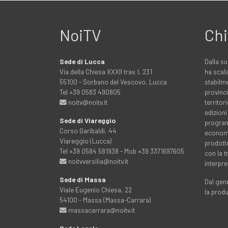
NoiTV
Chi
Sede di Lucca
Dalla su
Via della Chiesa XXXII trav. I, 231
ha scala
55100 - Sorbano del Vescovo, Lucca
stabilme
Tel +39 0583 490805
provinci
noitv@noitv.it
territo
edizioni
Sede di Viareggio
programm
Corso Garibaldi, 44
economia
Viareggio (Lucca)
prodott
Tel +39 0584 581938 - Mob +39 3371697605
con la 
noitvversilia@noitv.it
interpre
Sede di Massa
Dal genn
Viale Eugenio Chiesa, 22
la prod
54100 - Massa (Massa-Carrara)
massacarrara@noitv.it