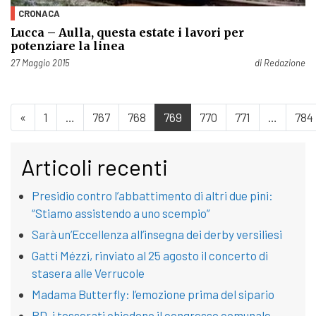
CRONACA
Lucca – Aulla, questa estate i lavori per
potenziare la linea
Pubblicato il
27 Maggio 2015
di
Redazione
«
1
…
767
768
769
770
771
…
784
Articoli recenti
Presidio contro l’abbattimento di altri due pini:
“Stiamo assistendo a uno scempio”
Sarà un’Eccellenza all’insegna dei derby versiliesi
Gatti Mézzi, rinviato al 25 agosto il concerto di
stasera alle Verrucole
Madama Butterfly: l’emozione prima del sipario
PD, i tesserati chiedono il congresso comunale