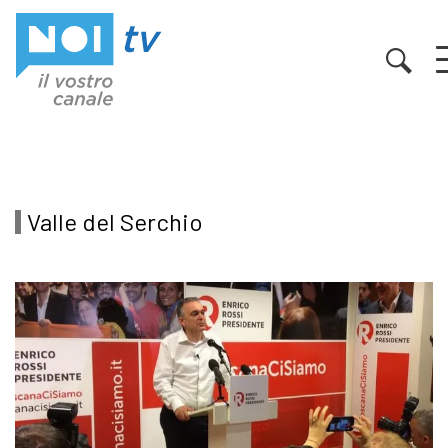
Vai al contenuto
Valle del Serchio