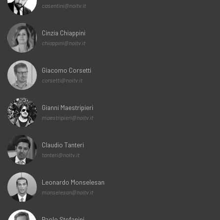
casentini@noitv.it
Cinzia Chiappini
chiappini@noitv.it
Giacomo Corsetti
corsetti@noitv.it
Gianni Maestripieri
maestripieri@noitv.it
Claudio Tanteri
tanteri@noitv.it
Leonardo Monselesan
monselesan@noitv.it
Paolo Stefanini