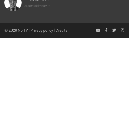
stefanini@noitv.it
© 2026
NoiTV
|
Privacy policy
|
Credits