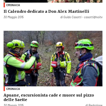
CRONACA
Il Calendro dedicato a Don Alex Martinelli
Pubblicato il
30 Maggio 2015
di
Guido Casotti - casotti@noitv
CRONACA
Apuane, escursionista cade e muore sul pizzo
delle Saette
Pubblicato il
30 Maggio 2015
di
Redazione