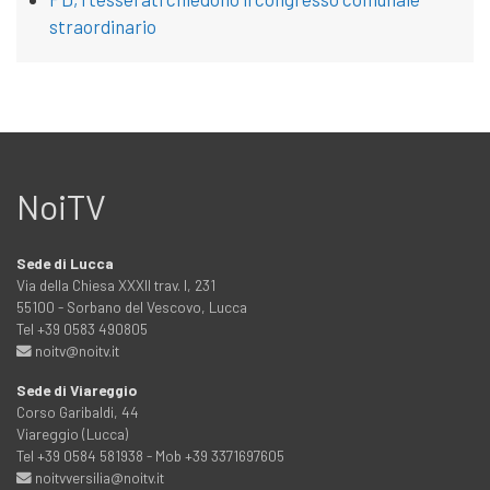
straordinario
NoiTV
Sede di Lucca
Via della Chiesa XXXII trav. I, 231
55100 - Sorbano del Vescovo, Lucca
Tel +39 0583 490805
noitv@noitv.it
Sede di Viareggio
Corso Garibaldi, 44
Viareggio (Lucca)
Tel +39 0584 581938 - Mob +39 3371697605
noitvversilia@noitv.it