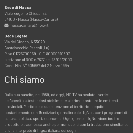
Sede di Massa
Viale Eugenio Chiesa, 22
54100 - Massa (Massa-Carrara)
massacarrara@noitv.it
Sede Legale
Via del Ciocco, 6 55020
Castelvecchio Pascoli (Lu)
P.iva 01726700469 - C.F. 80000910507
Iscrizione al ROC n.7677 del 23/09/2000
Conc. Min. N° 905667 del 2 Marzo 1994
Chi siamo
Dalla sua nascita, nel 1989, ad oggi, NOITV ha scalato i vertici
dell'ascolto attestandosi stabilmente al primo posto tra le emittenti
provinciali. Merito della sua attenzione al territorio, seguito
costantemente con 15 edizioni giornaliere del TgNoi, con i programmi di
cultura, politica, sport, economia. Ogni giorno il TgNoi viene inoltre
prodotto e trasmesso anche per non udenti con la traduzione simultanea
di una interprete di lingua italiana dei segni.