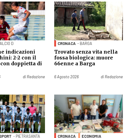
CALCIO D
CRONACA
- BARGA
ne indicazioni
Trovato senza vita nella
hini: 2-2 con il
fossa biologica: muore
con doppietta di
66enne a Barga
Pubblicato il
6
di
Redazione
6 Agosto 2026
di
Redazione
SPORT
- PIETRASANTA
CRONACA
ECONOMIA