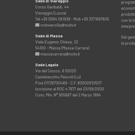
Sede di Viareggio
programm
Corso Garibaldi, 44
economia
Viareggio (Lucca)
prodott
Tel +39 0584 581938 - Mob +39 3371697605
con la 
noitvversilia@noitv.it
interpre
Sede di Massa
Dal genn
Viale Eugenio Chiesa, 22
la prod
54100 - Massa (Massa-Carrara)
massacarrara@noitv.it
Sede Legale
Via del Ciocco, 6 55020
Castelvecchio Pascoli (Lu)
P.iva 01726700469 - C.F. 80000910507
Iscrizione al ROC n.7677 del 23/09/2000
Conc. Min. N° 905667 del 2 Marzo 1994