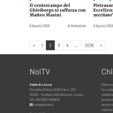
Il centrocampo del
Pietrasan
Ghiviborgo si rafforza con
Eccellen
Matteo Masini
meritato
Pubblicato il
Pubblicato il
6 Agosto 2026
di
Redazione
6 Agosto 202
«
1
2
3
4
…
7.079
»
NoiTV
Chi
Sede di Lucca
Dalla su
Via della Chiesa XXXII trav. I, 231
ha scala
55100 - Sorbano del Vescovo, Lucca
stabilme
Tel +39 0583 490805
provinci
noitv@noitv.it
territo
edizioni