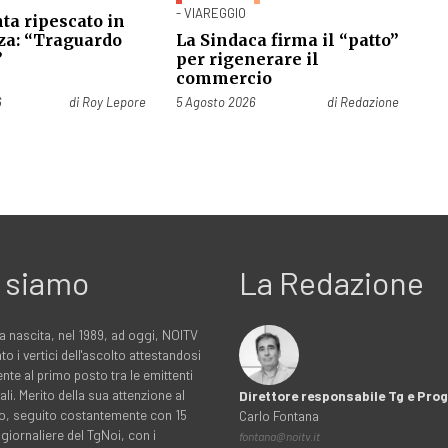
- VIAREGGIO
ta ripescato in
za: “Traguardo
La Sindaca firma il “patto”
”
per rigenerare il
commercio
Pubblicato il
6
di
Roy Lepore
5 Agosto 2026
di
Redazione
 siamo
La Redazione
a nascita, nel 1989, ad oggi, NOITV
to i vertici dell'ascolto attestandosi
nte al primo posto tra le emittenti
ali. Merito della sua attenzione al
Direttore responsabile Tg e Pr
rio, seguito costantemente con 15
Carlo Fontana
 giornaliere del TgNoi, con i
fontana@noitv.it