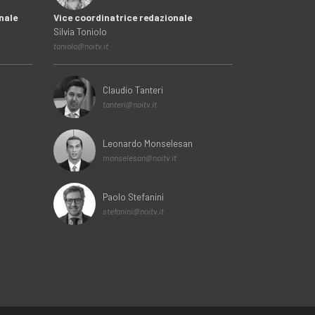
nale
Vice coordinatrice redazionale
Silvia Toniolo
toniolo@noitv.it
Claudio Tanteri
tanteri@noitv.it
Leonardo Monselesan
monselesan@noitv.it
Paolo Stefanini
stefanini@noitv.it