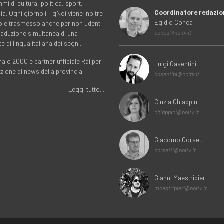
i di cultura, politica, sport,
Coordinatore redazio
. Ogni giorno il TgNoi viene inoltre
Egidio Conca
o e trasmesso anche per non udenti
traduzione simultanea di una
conca@noitv.it
te di lingua italiana dei segni.
aio 2000 è partner ufficiale Rai per
Luigi Casentini
uzione di news della provincia…
casentini@noitv.it
Leggi tutto...
Cinzia Chiappini
chiappini@noitv.it
Giacomo Corsetti
corsetti@noitv.it
Gianni Maestripieri
maestripieri@noitv.it