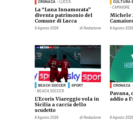
CRONACA
- LUCCA
CULTURA 
- CAMAIORE
La “Luna Innamorata”
diventa patrimonio del
Michele 
Comune di Lucca
Camaiore
Pubblicato il
Pubblicato il
6 Agosto 2026
di
Redazione
6 Agosto 202
BEACH SOCCER
SPORT
CRONACA
- BEACH SOCCER
Pavana, c
L’Ecoris Viareggio vola in
addio a 
Sicilia a caccia dello
scudetto
Pubblicato il
Pubblicato il
6 Agosto 2026
di
Redazione
6 Agosto 202