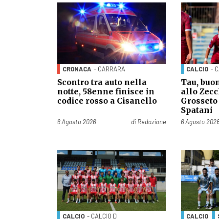
CRONACA
- CARRARA
CALCIO
- 
Scontro tra auto nella
Tau, buo
notte, 58enne finisce in
allo Zecc
codice rosso a Cisanello
Grosseto 
Spatani
Pubblicato il
Pubblicato il
6 Agosto 2026
di
Redazione
6 Agosto 202
CALCIO
- CALCIO D
CALCIO