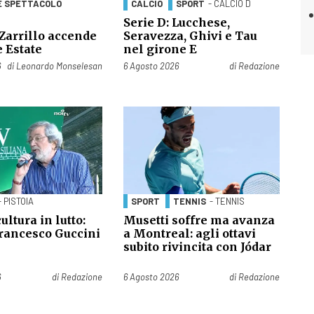
E SPETTACOLO
CALCIO
SPORT
- CALCIO D
Serie D: Lucchese,
Zarrillo accende
Seravezza, Ghivi e Tau
 Estate
nel girone E
Pubblicato il
6
di
Leonardo Monselesan
6 Agosto 2026
di
Redazione
- PISTOIA
SPORT
TENNIS
- TENNIS
ultura in lutto:
Musetti soffre ma avanza
Francesco Guccini
a Montreal: agli ottavi
subito rivincita con Jódar
Pubblicato il
6
di
Redazione
6 Agosto 2026
di
Redazione