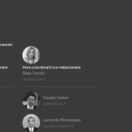
ogrammi
nale
Vice coordinatrice redazionale
Silvia Toniolo
toniolo@noitv.it
Claudio Tanteri
tanteri@noitv.it
Leonardo Monselesan
monselesan@noitv.it