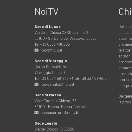
NoiTV
Chi
Sede di Lucca
Dalla su
Via della Chiesa XXXII trav. I, 231
ha scala
55100 - Sorbano del Vescovo, Lucca
stabilme
Tel +39 0583 490805
provinci
noitv@noitv.it
territo
edizioni
Sede di Viareggio
programm
Corso Garibaldi, 44
economia
Viareggio (Lucca)
prodott
Tel +39 0584 581938 - Mob +39 3371697605
con la 
noitvversilia@noitv.it
interpre
Sede di Massa
Dal genn
Viale Eugenio Chiesa, 22
la prod
54100 - Massa (Massa-Carrara)
massacarrara@noitv.it
Sede Legale
Via del Ciocco, 6 55020