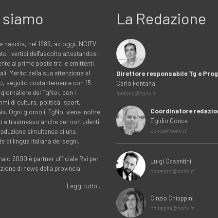
 siamo
La Redazione
a nascita, nel 1989, ad oggi, NOITV
to i vertici dell'ascolto attestandosi
nte al primo posto tra le emittenti
ali. Merito della sua attenzione al
Direttore responsabile Tg e Pr
rio, seguito costantemente con 15
Carlo Fontana
 giornaliere del TgNoi, con i
fontana@noitv.it
i di cultura, politica, sport,
Coordinatore redazio
. Ogni giorno il TgNoi viene inoltre
Egidio Conca
o e trasmesso anche per non udenti
traduzione simultanea di una
conca@noitv.it
te di lingua italiana dei segni.
aio 2000 è partner ufficiale Rai per
Luigi Casentini
uzione di news della provincia…
casentini@noitv.it
Leggi tutto...
Cinzia Chiappini
chiappini@noitv.it