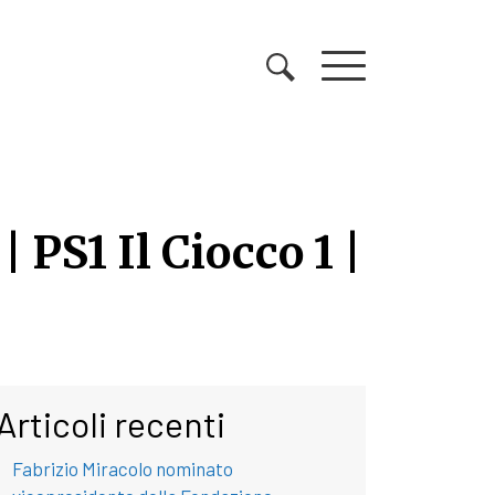
| PS1 Il Ciocco 1 |
| PS1 Il Ciocco 1 | 22/0
Articoli recenti
Fabrizio Miracolo nominato