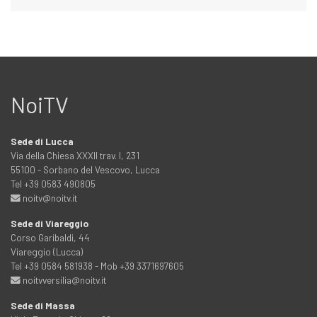
NoiTV
Sede di Lucca
Via della Chiesa XXXII trav. I, 231
55100 - Sorbano del Vescovo, Lucca
Tel +39 0583 490805
noitv@noitv.it
Sede di Viareggio
Corso Garibaldi, 44
Viareggio (Lucca)
Tel +39 0584 581938 - Mob +39 3371697605
noitvversilia@noitv.it
Sede di Massa