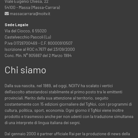
Viale Eugenio Chiesa, 22
54100 - Massa (Massa-Carrara)
massacarrara@noitv.it
Sede Legale
Via del Ciocco, 6 55020
Castelvecchio Pascoli (Lu)
P.iva 01726700469 - C.F. 80000910507
Iscrizione al ROC n.7677 del 23/09/2000
Conc. Min. N° 905667 del 2 Marzo 1994
Chi siamo
Dalla sua nascita, nel 1989, ad oggi, NOITV ha scalato i vertici
dell'ascolto attestandosi stabilmente al primo posto tra le emittenti
provinciali. Merito della sua attenzione al territorio, seguito
costantemente con 15 edizioni giornaliere del TgNoi, con i programmi di
cultura, politica, sport, economia. Ogni giorno il TgNoi viene inoltre
prodotto e trasmesso anche per non udenti con la traduzione simultanea
di una interprete di lingua italiana dei segni.
Dal gennaio 2000 è partner ufficiale Rai per la produzione di news della