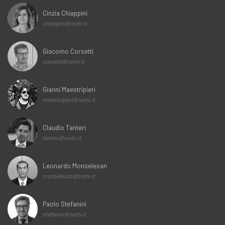
Cinzia Chiappini
chiappini@noitv.it
Giacomo Corsetti
corsetti@noitv.it
Gianni Maestripieri
maestripieri@noitv.it
Claudio Tanteri
tanteri@noitv.it
Leonardo Monselesan
monselesan@noitv.it
Paolo Stefanini
stefanini@noitv.it