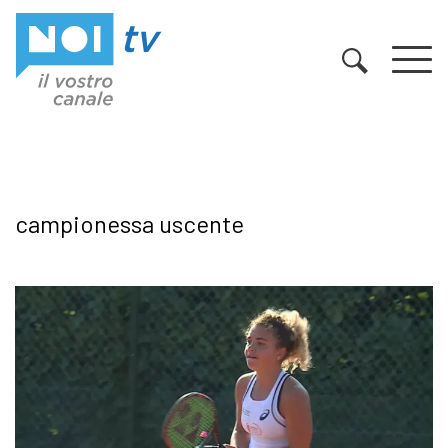
Vai al contenuto
campionessa uscente