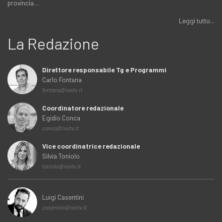
provincia…
Leggi tutto...
La Redazione
Direttore responsabile Tg e Programmi
Carlo Fontana
fontana@noitv.it
Coordinatore redazionale
Egidio Conca
conca@noitv.it
Vice coordinatrice redazionale
Silvia Toniolo
toniolo@noitv.it
Luigi Casentini
casentini@noitv.it