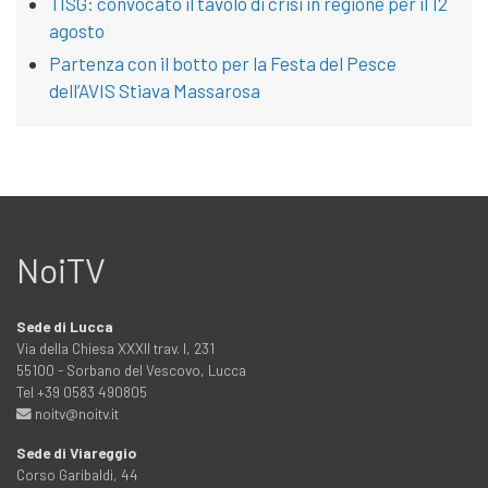
TISG: convocato il tavolo di crisi in regione per il 12
agosto
Partenza con il botto per la Festa del Pesce
dell’AVIS Stiava Massarosa
NoiTV
Sede di Lucca
Via della Chiesa XXXII trav. I, 231
55100 - Sorbano del Vescovo, Lucca
Tel +39 0583 490805
noitv@noitv.it
Sede di Viareggio
Corso Garibaldi, 44