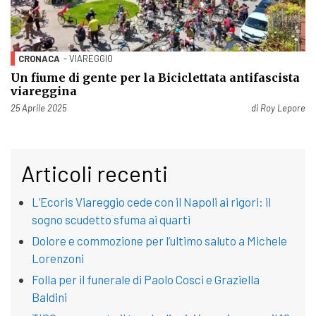
CRONACA
- VIAREGGIO
Un fiume di gente per la Biciclettata antifascista
viareggina
Pubblicato il
25 Aprile 2025
di
Roy Lepore
Articoli recenti
L’Ecoris Viareggio cede con il Napoli ai rigori: il
sogno scudetto sfuma ai quarti
Dolore e commozione per l’ultimo saluto a Michele
Lorenzoni
Folla per il funerale di Paolo Cosci e Graziella
Baldini