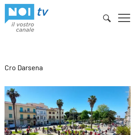
Vai al contenuto
Cro Darsena