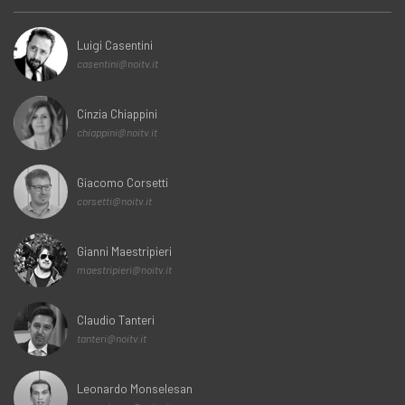
Luigi Casentini
casentini@noitv.it
Cinzia Chiappini
chiappini@noitv.it
Giacomo Corsetti
corsetti@noitv.it
Gianni Maestripieri
maestripieri@noitv.it
Claudio Tanteri
tanteri@noitv.it
Leonardo Monselesan