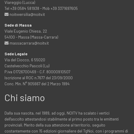
Viareggio (Lucca)
Tel +39 0584 581938 - Mob +39 3371697605
noitvversilia@noitv.it
Sede di Massa
Viale Eugenio Chiesa, 22
54100 - Massa (Massa-Carrara)
massacarrara@noitv.it
Sede Legale
Via del Ciocco, 6 55020
Castelvecchio Pascoli (Lu)
P.iva 01726700469 - C.F. 80000910507
Iscrizione al ROC n.7677 del 23/09/2000
Conc. Min. N° 905667 del 2 Marzo 1994
Chi siamo
Dalla sua nascita, nel 1989, ad oggi, NOITV ha scalato i vertici
dell'ascolto attestandosi stabilmente al primo posto tra le emittenti
provinciali. Merito della sua attenzione al territorio, seguito
costantemente con 15 edizioni giornaliere del TgNoi, con i programmi di