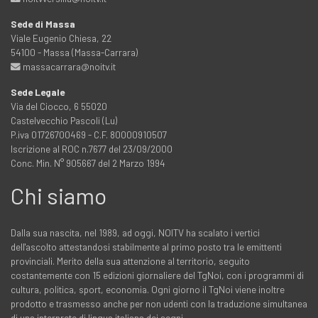
Sede di Massa
Viale Eugenio Chiesa, 22
54100 - Massa (Massa-Carrara)
massacarrara@noitv.it
Sede Legale
Via del Ciocco, 6 55020
Castelvecchio Pascoli (Lu)
P.iva 01726700469 - C.F. 80000910507
Iscrizione al ROC n.7677 del 23/09/2000
Conc. Min. N° 905667 del 2 Marzo 1994
Chi siamo
Dalla sua nascita, nel 1989, ad oggi, NOITV ha scalato i vertici
dell'ascolto attestandosi stabilmente al primo posto tra le emittenti
provinciali. Merito della sua attenzione al territorio, seguito
costantemente con 15 edizioni giornaliere del TgNoi, con i programmi di
cultura, politica, sport, economia. Ogni giorno il TgNoi viene inoltre
prodotto e trasmesso anche per non udenti con la traduzione simultanea
di una interprete di lingua italiana dei segni.