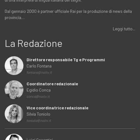
Dal gennaio 2000 è partner ufficiale Rai per la produzione di news della
provincia…
Leggi tutto...
La Redazione
Direttore responsabile Tg e Programmi
Carlo Fontana
fontana@noitv.it
Coordinatore redazionale
Egidio Conca
conca@noitv.it
Vice coordinatrice redazionale
Silvia Toniolo
toniolo@noitv.it
Luigi Casentini