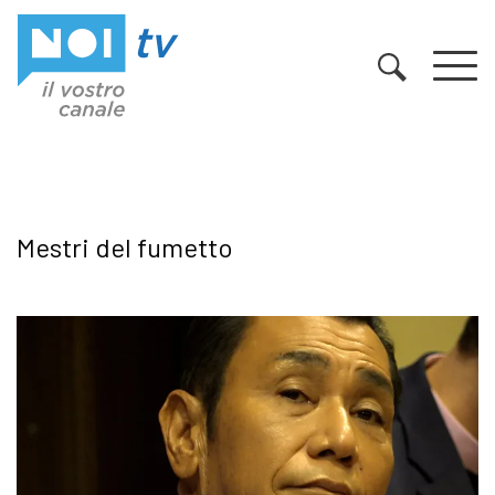
Vai al contenuto
Mestri del fumetto