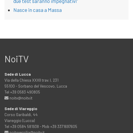
due test saranno impegnativi”
Nasce in casa a Massa
NoiTV
Sede di Lucca
Via della Chiesa XXXII trav. I, 231
55100 - Sorbano del Vescovo, Lucca
Tel +39 0583 490805
noitv@noitv.it
Sede di Viareggio
Corso Garibaldi, 44
Viareggio (Lucca)
Tel +39 0584 581938 - Mob +39 3371697605
noitvversilia@noitv.it