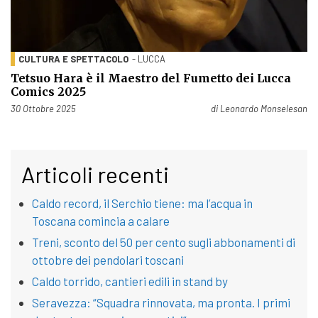
CULTURA E SPETTACOLO
- LUCCA
Tetsuo Hara è il Maestro del Fumetto dei Lucca
Comics 2025
Pubblicato il
30 Ottobre 2025
di
Leonardo Monselesan
Articoli recenti
Caldo record, il Serchio tiene: ma l’acqua in
Toscana comincia a calare
Treni, sconto del 50 per cento sugli abbonamenti di
ottobre dei pendolari toscani
Caldo torrido, cantieri edili in stand by
Seravezza: “Squadra rinnovata, ma pronta. I primi