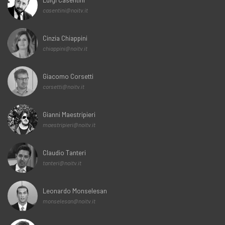
casentini@noitv.it
Cinzia Chiappini
chiappini@noitv.it
Giacomo Corsetti
corsetti@noitv.it
Gianni Maestripieri
maestripieri@noitv.it
Claudio Tanteri
tanteri@noitv.it
Leonardo Monselesan
monselesan@noitv.it