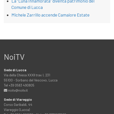
La “Luna Innamorata” diventa patrimonio del
Comune di Lucca
Michele Zarrillo accende Camaiore Estate
NoiTV
Sede di Lucca
Via della Chiesa XXXII trav. I, 231
55100 - Sorbano del Vescovo, Lucca
Tel +39 0583 490805
noitv@noitv.it
Sede di Viareggio
Corso Garibaldi, 44
Viareggio (Lucca)