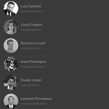
Luigi Casentini
casentini@noitv.it
Cinzia Chiappini
chiappini@noitv.it
Giacomo Corsetti
corsetti@noitv.it
Gianni Maestripieri
maestripieri@noitv.it
Claudio Tanteri
tanteri@noitv.it
Leonardo Monselesan
monselesan@noitv.it