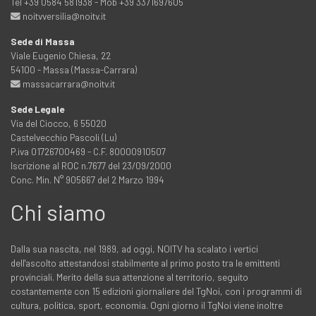
Tel +39 0584 581938 - Mob +39 3371697605
noitvversilia@noitv.it
Sede di Massa
Viale Eugenio Chiesa, 22
54100 - Massa (Massa-Carrara)
massacarrara@noitv.it
Sede Legale
Via del Ciocco, 6 55020
Castelvecchio Pascoli (Lu)
P.iva 01726700469 - C.F. 80000910507
Iscrizione al ROC n.7677 del 23/09/2000
Conc. Min. N° 905667 del 2 Marzo 1994
Chi siamo
Dalla sua nascita, nel 1989, ad oggi, NOITV ha scalato i vertici
dell'ascolto attestandosi stabilmente al primo posto tra le emittenti
provinciali. Merito della sua attenzione al territorio, seguito
costantemente con 15 edizioni giornaliere del TgNoi, con i programmi di
cultura, politica, sport, economia. Ogni giorno il TgNoi viene inoltre