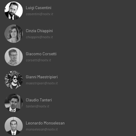
Luigi Casentini
casentini@noitv.it
Cinzia Chiappini
chiappini@noitv.it
Giacomo Corsetti
corsetti@noitv.it
Gianni Maestripieri
maestripieri@noitv.it
Claudio Tanteri
tanteri@noitv.it
Leonardo Monselesan
monselesan@noitv.it