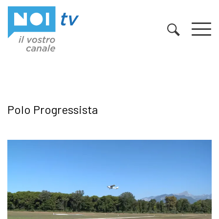
Vai al contenuto
Polo Progressista