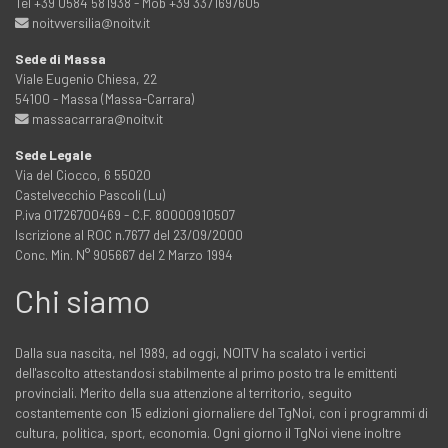
Tel +39 0584 581938 - Mob +39 3371697605
noitvversilia@noitv.it
Sede di Massa
Viale Eugenio Chiesa, 22
54100 - Massa (Massa-Carrara)
massacarrara@noitv.it
Sede Legale
Via del Ciocco, 6 55020
Castelvecchio Pascoli (Lu)
P.iva 01726700469 - C.F. 80000910507
Iscrizione al ROC n.7677 del 23/09/2000
Conc. Min. N° 905667 del 2 Marzo 1994
Chi siamo
Dalla sua nascita, nel 1989, ad oggi, NOITV ha scalato i vertici
dell'ascolto attestandosi stabilmente al primo posto tra le emittenti
provinciali. Merito della sua attenzione al territorio, seguito
costantemente con 15 edizioni giornaliere del TgNoi, con i programmi di
cultura, politica, sport, economia. Ogni giorno il TgNoi viene inoltre