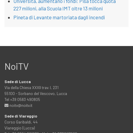
Università, aumentano i fondi: Pisa tocca quota
227 milioni, alla Scuola IMT oltre 13 milioni
Pineta di Levante martoriata dagli incendi
NoiTV
Sede di Lucca
Via della Chiesa XXXII trav. I, 231
55100 - Sorbano del Vescovo, Lucca
Tel +39 0583 490805
noitv@noitv.it
Sede di Viareggio
Corso Garibaldi, 44
Viareggio (Lucca)