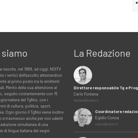
 siamo
La Redazione
a nascita, nel 1989, ad oggi, NOITV
to i vertici dell'ascolto attestandosi
nte al primo posto tra le emittenti
ali. Merito della sua attenzione al
Direttore responsabile Tg e Pr
rio, seguito costantemente con 15
Carlo Fontana
 giornaliere del TgNoi, con i
fontana@noitv.it
i di cultura, politica, sport,
Coordinatore redazio
. Ogni giorno il TgNoi viene inoltre
Egidio Conca
o e trasmesso anche per non udenti
traduzione simultanea di una
conca@noitv.it
te di lingua italiana dei segni.