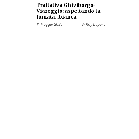
Trattativa Ghiviborgo-
Viareggio; aspettando la
fumata…bianca
Pubblicato il
14 Maggio 2025
di
Roy Lepore