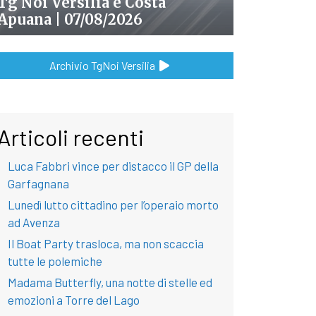
Tg Noi Versilia e Costa
Apuana | 07/08/2026
Archivio TgNoi Versilia
Articoli recenti
Luca Fabbri vince per distacco il GP della
Garfagnana
Lunedì lutto cittadino per l’operaio morto
ad Avenza
Il Boat Party trasloca, ma non scaccia
tutte le polemiche
Madama Butterfly, una notte di stelle ed
emozioni a Torre del Lago