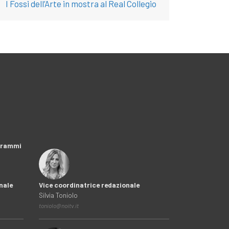
I Fossi dell’Arte in mostra al Real Collegio
ogrammi
nale
Vice coordinatrice redazionale
Silvia Toniolo
toniolo@noitv.it