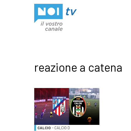
Vai al contenuto
reazione a catena
CALCIO
- CALCIO D