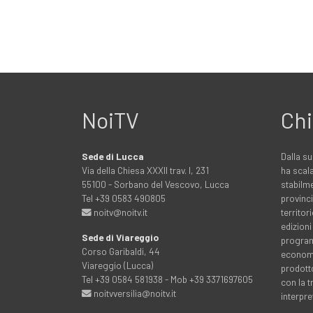
NoiTV
Chi
Sede di Lucca
Dalla su
Via della Chiesa XXXII trav. I, 231
ha scala
55100 - Sorbano del Vescovo, Lucca
stabilme
Tel +39 0583 490805
provinci
noitv@noitv.it
territo
edizioni
Sede di Viareggio
programm
Corso Garibaldi, 44
economia
Viareggio (Lucca)
prodott
Tel +39 0584 581938 - Mob +39 3371697605
con la 
noitvversilia@noitv.it
interpre