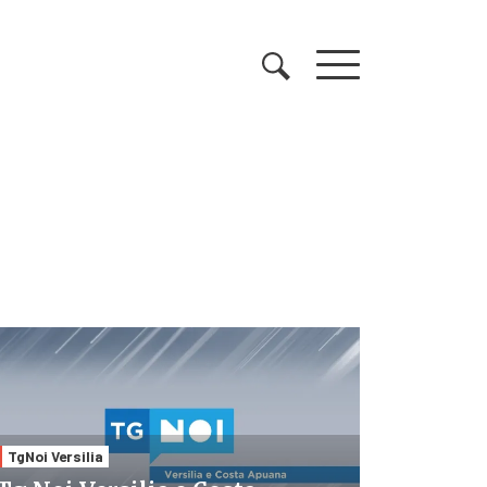
TgNoi Versilia