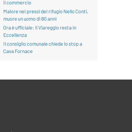
il commercio
Malore nei pressi del rifugio Nello Conti,
muore un uomo di 80 anni
Ora è ufficiale: il Viareggio resta in
Eccellenza
Il consiglio comunale chiede lo stop a
Cava Fornace