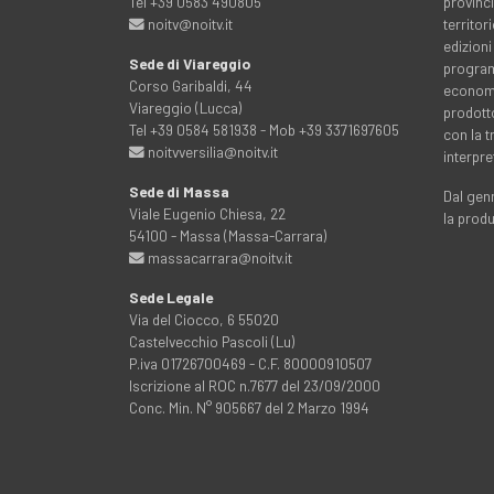
Tel +39 0583 490805
provinci
noitv@noitv.it
territo
edizioni
Sede di Viareggio
programm
Corso Garibaldi, 44
economia
Viareggio (Lucca)
prodott
Tel +39 0584 581938 - Mob +39 3371697605
con la 
noitvversilia@noitv.it
interpre
Sede di Massa
Dal genn
Viale Eugenio Chiesa, 22
la prod
54100 - Massa (Massa-Carrara)
massacarrara@noitv.it
Sede Legale
Via del Ciocco, 6 55020
Castelvecchio Pascoli (Lu)
P.iva 01726700469 - C.F. 80000910507
Iscrizione al ROC n.7677 del 23/09/2000
Conc. Min. N° 905667 del 2 Marzo 1994