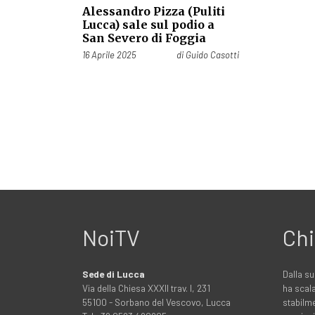
Alessandro Pizza (Puliti
Lucca) sale sul podio a
San Severo di Foggia
Pubblicato il
16 Aprile 2025
di
Guido Casotti
NoiTV
Chi
Sede di Lucca
Dalla su
Via della Chiesa XXXII trav. I, 231
ha scala
55100 - Sorbano del Vescovo, Lucca
stabilme