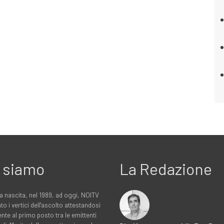
 siamo
La Redazione
a nascita, nel 1989, ad oggi, NOITV
to i vertici dell'ascolto attestandosi
nte al primo posto tra le emittenti