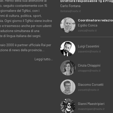
ali. Merito della sua attenzione al
Direttore responsabile Tg e Pr
rio, seguito costantemente con 15
Carlo Fontana
 giornaliere del TgNoi, con i
fontana@noitv.it
i di cultura, politica, sport,
Coordinatore redazio
. Ogni giorno il TgNoi viene inoltre
Egidio Conca
o e trasmesso anche per non udenti
traduzione simultanea di una
conca@noitv.it
te di lingua italiana dei segni.
aio 2000 è partner ufficiale Rai per
Luigi Casentini
uzione di news della provincia…
casentini@noitv.it
Leggi tutto...
Cinzia Chiappini
chiappini@noitv.it
Giacomo Corsetti
corsetti@noitv.it
Gianni Maestripieri
maestripieri@noitv.it