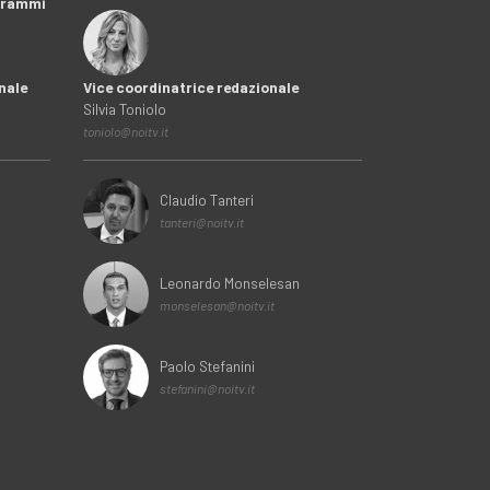
ogrammi
nale
Vice coordinatrice redazionale
Silvia Toniolo
toniolo@noitv.it
Claudio Tanteri
tanteri@noitv.it
Leonardo Monselesan
monselesan@noitv.it
Paolo Stefanini
stefanini@noitv.it