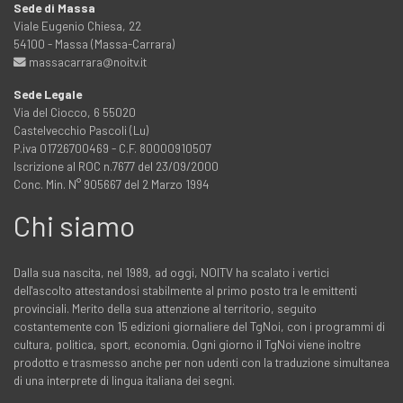
Sede di Massa
Viale Eugenio Chiesa, 22
54100 - Massa (Massa-Carrara)
massacarrara@noitv.it
Sede Legale
Via del Ciocco, 6 55020
Castelvecchio Pascoli (Lu)
P.iva 01726700469 - C.F. 80000910507
Iscrizione al ROC n.7677 del 23/09/2000
Conc. Min. N° 905667 del 2 Marzo 1994
Chi siamo
Dalla sua nascita, nel 1989, ad oggi, NOITV ha scalato i vertici
dell'ascolto attestandosi stabilmente al primo posto tra le emittenti
provinciali. Merito della sua attenzione al territorio, seguito
costantemente con 15 edizioni giornaliere del TgNoi, con i programmi di
cultura, politica, sport, economia. Ogni giorno il TgNoi viene inoltre
prodotto e trasmesso anche per non udenti con la traduzione simultanea
di una interprete di lingua italiana dei segni.