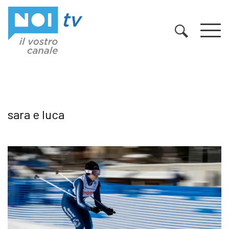
Vai al contenuto
sara e luca