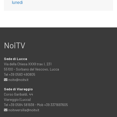
lunedì
NoiTV
Sede di Lucca
Via della Chiesa XXXII trav. I, 231
55100 - Sorbano del Vescovo, Lucca
Tel +39 0583 490805
noitv@noitv.it
Sede di Viareggio
Corso Garibaldi, 44
Viareggio (Lucca)
Tel +39 0584 581938 - Mob +39 3371697605
noitvversilia@noitv.it