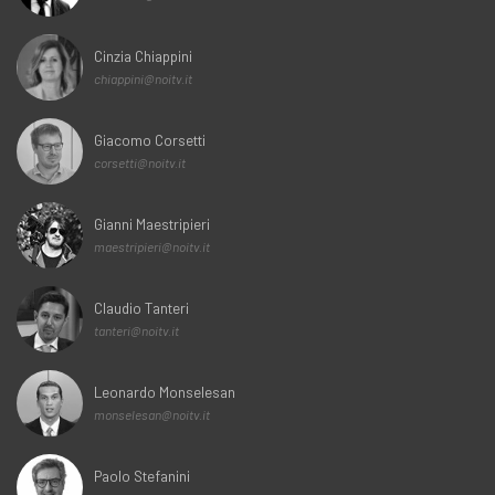
Cinzia Chiappini
chiappini@noitv.it
Giacomo Corsetti
corsetti@noitv.it
Gianni Maestripieri
maestripieri@noitv.it
Claudio Tanteri
tanteri@noitv.it
Leonardo Monselesan
monselesan@noitv.it
Paolo Stefanini