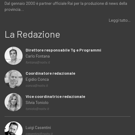
Dal gennaio 2000 è partner ufficiale Rai per la produzione di news della
provincia…
Leggi tutto...
La Redazione
Direttore responsabile Tg e Programmi
Carlo Fontana
fontana@noitv.it
Coordinatore redazionale
Egidio Conca
conca@noitv.it
Vice coordinatrice redazionale
Silvia Toniolo
toniolo@noitv.it
Luigi Casentini
casentini@noitv.it