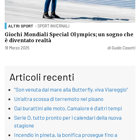
ALTRI SPORT
- SPORT INVERNALI
Giochi Mondiali Special Olympics; un sogno che
è diventato realtà
Pubblicato il
19 Marzo 2025
di
Guido Casotti
Articoli recenti
“Son venuta dal mare alla Butterfly, viva Viareggio”
Un’altra scossa di terremoto nel pisano
Dai burattini alle moto, Camaiore è d’altri tempi
Serie D, tutto pronto per i calendari della nuova
stagione
Incendio in pineta, la bonifica prosegue fino a