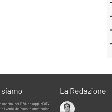
 siamo
La Redazione
a nascita, nel 1989, ad oggi, NOITV
to i vertici dell'ascolto attestandosi