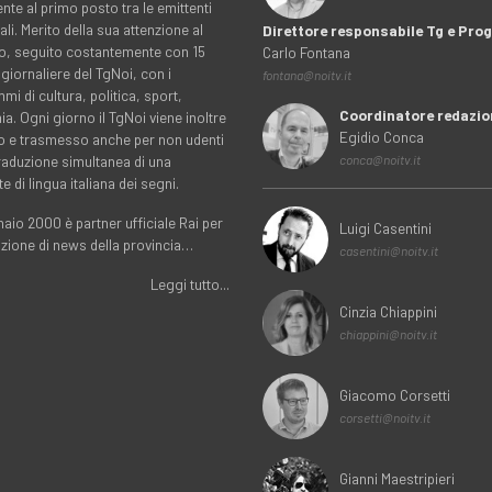
nte al primo posto tra le emittenti
ali. Merito della sua attenzione al
Direttore responsabile Tg e Pr
rio, seguito costantemente con 15
Carlo Fontana
 giornaliere del TgNoi, con i
fontana@noitv.it
i di cultura, politica, sport,
Coordinatore redazio
. Ogni giorno il TgNoi viene inoltre
Egidio Conca
o e trasmesso anche per non udenti
traduzione simultanea di una
conca@noitv.it
te di lingua italiana dei segni.
aio 2000 è partner ufficiale Rai per
Luigi Casentini
uzione di news della provincia…
casentini@noitv.it
Leggi tutto...
Cinzia Chiappini
chiappini@noitv.it
Giacomo Corsetti
corsetti@noitv.it
Gianni Maestripieri