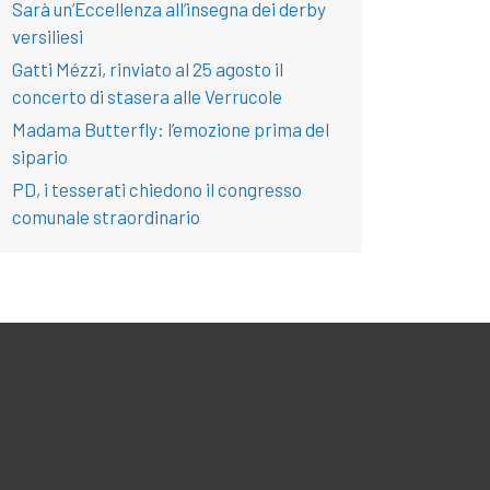
Sarà un’Eccellenza all’insegna dei derby
versiliesi
Gatti Mézzi, rinviato al 25 agosto il
concerto di stasera alle Verrucole
Madama Butterfly: l’emozione prima del
sipario
PD, i tesserati chiedono il congresso
comunale straordinario