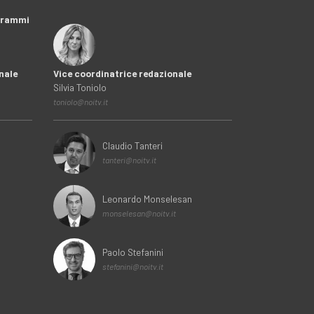
ogrammi
nale
Vice coordinatrice redazionale
Silvia Toniolo
toniolo@noitv.it
Claudio Tanteri
tanteri@noitv.it
Leonardo Monselesan
monselesan@noitv.it
Paolo Stefanini
stefanini@noitv.it