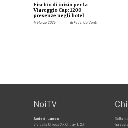
Fischio di inizio per la
Viareggio Cup: 1200
presenze negli hotel
Pubblicato il
17 Marzo 2025
di
Federico Conti
NoiTV
Chi
Sede di Lucca
Dalla su
Via della Chiesa XXXII trav. I, 231
ha scala