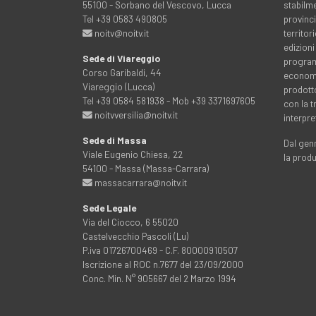
55100 - Sorbano del Vescovo, Lucca
stabilme
Tel +39 0583 490805
provinci
noitv@noitv.it
territo
edizioni
Sede di Viareggio
programm
Corso Garibaldi, 44
economia
Viareggio (Lucca)
prodott
Tel +39 0584 581938 - Mob +39 3371697605
con la 
noitvversilia@noitv.it
interpre
Sede di Massa
Dal genn
Viale Eugenio Chiesa, 22
la prod
54100 - Massa (Massa-Carrara)
massacarrara@noitv.it
Sede Legale
Via del Ciocco, 6 55020
Castelvecchio Pascoli (Lu)
P.iva 01726700469 - C.F. 80000910507
Iscrizione al ROC n.7677 del 23/09/2000
Conc. Min. N° 905667 del 2 Marzo 1994