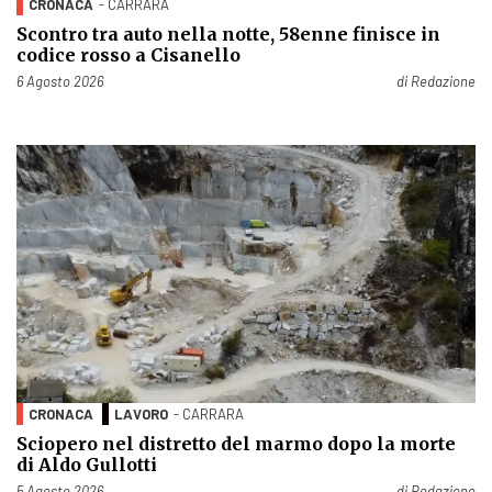
CRONACA
- CARRARA
Scontro tra auto nella notte, 58enne finisce in
codice rosso a Cisanello
Pubblicato il
6 Agosto 2026
di
Redazione
CRONACA
LAVORO
- CARRARA
Sciopero nel distretto del marmo dopo la morte
di Aldo Gullotti
Pubblicato il
5 Agosto 2026
di
Redazione