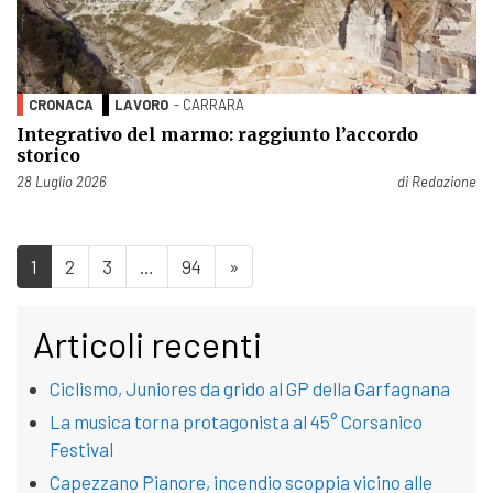
CRONACA
LAVORO
- CARRARA
Integrativo del marmo: raggiunto l’accordo
storico
Pubblicato il
28 Luglio 2026
di
Redazione
1
2
3
…
94
»
Articoli recenti
Ciclismo, Juniores da grido al GP della Garfagnana
La musica torna protagonista al 45° Corsanico
Festival
Capezzano Pianore, incendio scoppia vicino alle