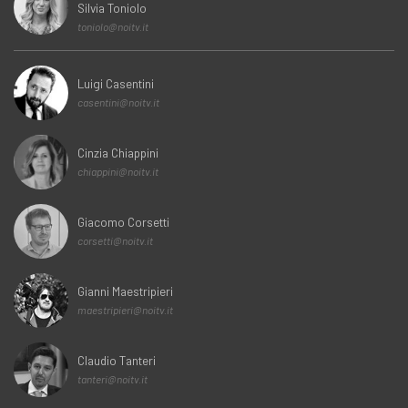
Silvia Toniolo
toniolo@noitv.it
Luigi Casentini
casentini@noitv.it
Cinzia Chiappini
chiappini@noitv.it
Giacomo Corsetti
corsetti@noitv.it
Gianni Maestripieri
maestripieri@noitv.it
Claudio Tanteri
tanteri@noitv.it