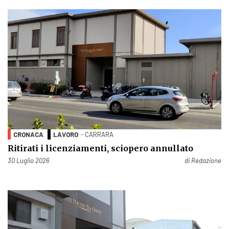
CRONACA
LAVORO
- CARRARA
Ritirati i licenziamenti, sciopero annullato
Pubblicato il
30 Luglio 2026
di
Redazione