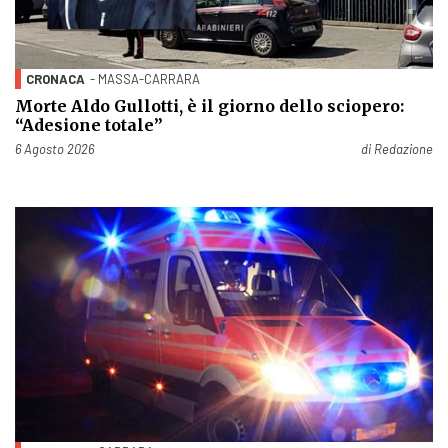
CRONACA
- MASSA-CARRARA
Morte Aldo Gullotti, è il giorno dello sciopero:
“Adesione totale”
Pubblicato il
6 Agosto 2026
di
Redazione