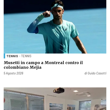
TENNIS
- TENNIS
Musetti in campo a Montreal contro il
colombiano Mejia
Pubblicato il
5 Agosto 2026
di
Guido Casotti