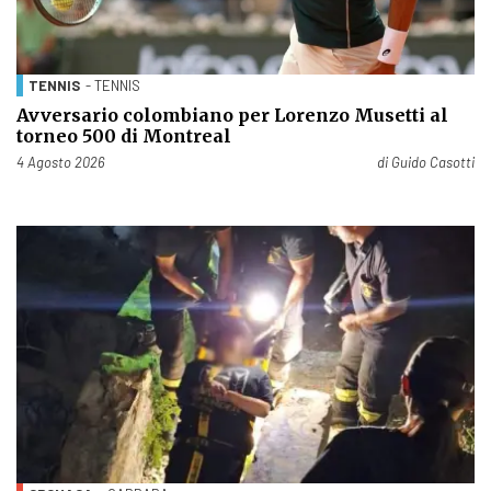
TENNIS
- TENNIS
Avversario colombiano per Lorenzo Musetti al
torneo 500 di Montreal
Pubblicato il
4 Agosto 2026
di
Guido Casotti