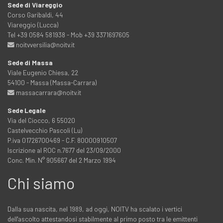
Sede di Viareggio
Corso Garibaldi, 44
Viareggio (Lucca)
Tel +39 0584 581938 - Mob +39 3371697605
noitvversilia@noitv.it
Sede di Massa
Viale Eugenio Chiesa, 22
54100 - Massa (Massa-Carrara)
massacarrara@noitv.it
Sede Legale
Via del Ciocco, 6 55020
Castelvecchio Pascoli (Lu)
P.iva 01726700469 - C.F. 80000910507
Iscrizione al ROC n.7677 del 23/09/2000
Conc. Min. N° 905667 del 2 Marzo 1994
Chi siamo
Dalla sua nascita, nel 1989, ad oggi, NOITV ha scalato i vertici
dell'ascolto attestandosi stabilmente al primo posto tra le emittenti