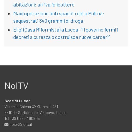
abitazioni: arriva l’elicottero
Maxi operazione anti spaccio della Polizia:
sequestrati 340 grammi di droga
Eligi (Casa Riformista) a Lucca: “Il governo fermi i
decreti sicurezza o costruisca nuove carceri”
NoiTV
Sede di Lucca
Via della Chiesa XXXII trav. I, 231
55100 - Sorbano del Vescovo, Lucca
Tel +39 0583 490805
noitv@noitv.it