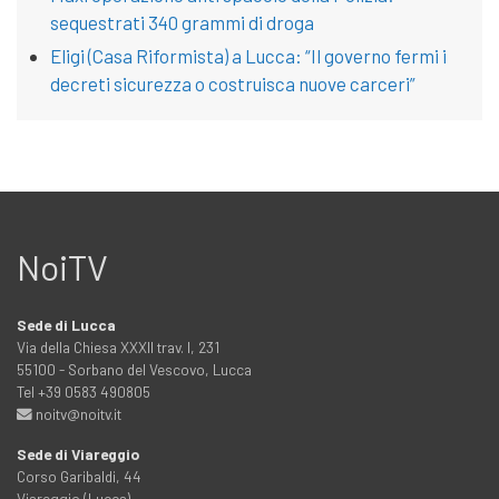
sequestrati 340 grammi di droga
Eligi (Casa Riformista) a Lucca: “Il governo fermi i
decreti sicurezza o costruisca nuove carceri”
NoiTV
Sede di Lucca
Via della Chiesa XXXII trav. I, 231
55100 - Sorbano del Vescovo, Lucca
Tel +39 0583 490805
noitv@noitv.it
Sede di Viareggio
Corso Garibaldi, 44
Viareggio (Lucca)