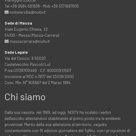
Tel +39 0584 581938 - Mob +39 3371697605
noitvversilia@noitv.it
Sede di Massa
Viale Eugenio Chiesa, 22
54100 - Massa (Massa-Carrara)
massacarrara@noitv.it
Sede Legale
Via del Ciocco, 6 55020
Castelvecchio Pascoli (Lu)
P.iva 01726700469 - C.F. 80000910507
Iscrizione al ROC n.7677 del 23/09/2000
Conc. Min. N° 905667 del 2 Marzo 1994
Chi siamo
Dalla sua nascita, nel 1989, ad oggi, NOITV ha scalato i vertici
dell'ascolto attestandosi stabilmente al primo posto tra le emittenti
provinciali. Merito della sua attenzione al territorio, seguito
costantemente con 15 edizioni giornaliere del TgNoi, con i programmi di