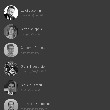
Luigi Casentini
casentini@noitv.it
Cinzia Chiappini
chiappini@noitv.it
Giacomo Corsetti
corsetti@noitv.it
Gianni Maestripieri
maestripieri@noitv.it
Claudio Tanteri
tanteri@noitv.it
Leonardo Monselesan
monselesan@noitv.it