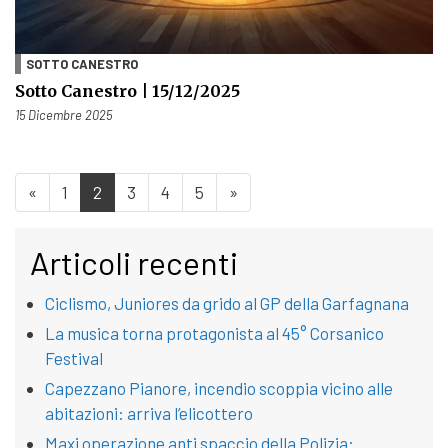
SOTTO CANESTRO
Sotto Canestro | 15/12/2025
Pubblicato il
15 Dicembre 2025
«
1
2
3
4
5
»
Articoli recenti
Ciclismo, Juniores da grido al GP della Garfagnana
La musica torna protagonista al 45° Corsanico
Festival
Capezzano Pianore, incendio scoppia vicino alle
abitazioni: arriva l’elicottero
Maxi operazione anti spaccio della Polizia: