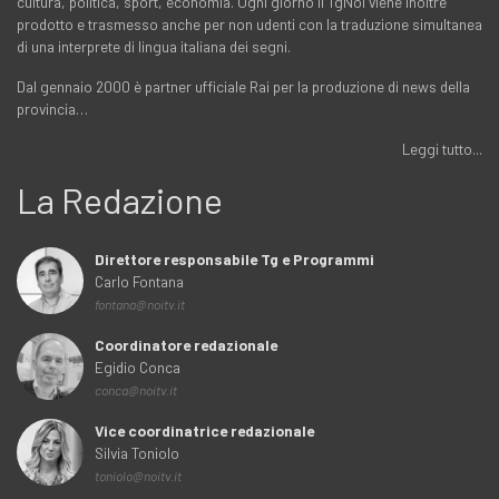
cultura, politica, sport, economia. Ogni giorno il TgNoi viene inoltre
prodotto e trasmesso anche per non udenti con la traduzione simultanea
di una interprete di lingua italiana dei segni.
Dal gennaio 2000 è partner ufficiale Rai per la produzione di news della
provincia…
Leggi tutto...
La Redazione
Direttore responsabile Tg e Programmi
Carlo Fontana
fontana@noitv.it
Coordinatore redazionale
Egidio Conca
conca@noitv.it
Vice coordinatrice redazionale
Silvia Toniolo
toniolo@noitv.it