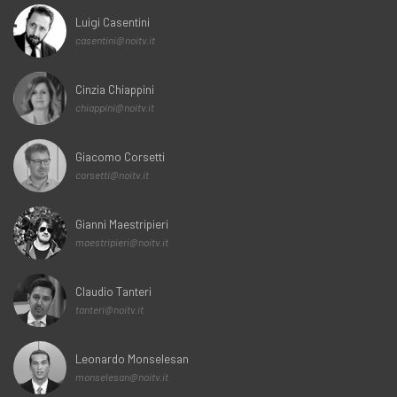
Luigi Casentini
casentini@noitv.it
Cinzia Chiappini
chiappini@noitv.it
Giacomo Corsetti
corsetti@noitv.it
Gianni Maestripieri
maestripieri@noitv.it
Claudio Tanteri
tanteri@noitv.it
Leonardo Monselesan
monselesan@noitv.it