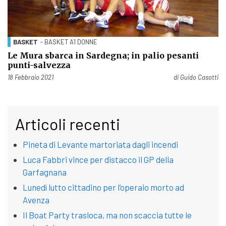
BASKET
- BASKET A1 DONNE
Le Mura sbarca in Sardegna; in palio pesanti
punti-salvezza
Pubblicato il
18 Febbraio 2021
di
Guido Casotti
Articoli recenti
Pineta di Levante martoriata dagli incendi
Luca Fabbri vince per distacco il GP della
Garfagnana
Lunedì lutto cittadino per l’operaio morto ad
Avenza
Il Boat Party trasloca, ma non scaccia tutte le