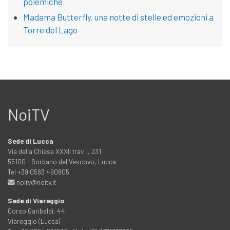
polemiche
Madama Butterfly, una notte di stelle ed emozioni a
Torre del Lago
NoiTV
Sede di Lucca
Via della Chiesa XXXII trav. I, 231
55100 - Sorbano del Vescovo, Lucca
Tel +39 0583 490805
noitv@noitv.it
Sede di Viareggio
Corso Garibaldi, 44
Viareggio (Lucca)