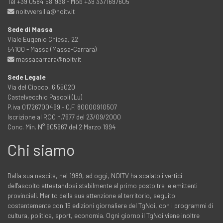
Tel +39 0584 581938 - Mob +39 3371697605
noitvversilia@noitv.it
Sede di Massa
Viale Eugenio Chiesa, 22
54100 - Massa (Massa-Carrara)
massacarrara@noitv.it
Sede Legale
Via del Ciocco, 6 55020
Castelvecchio Pascoli (Lu)
P.iva 01726700469 - C.F. 80000910507
Iscrizione al ROC n.7677 del 23/09/2000
Conc. Min. N° 905667 del 2 Marzo 1994
Chi siamo
Dalla sua nascita, nel 1989, ad oggi, NOITV ha scalato i vertici
dell'ascolto attestandosi stabilmente al primo posto tra le emittenti
provinciali. Merito della sua attenzione al territorio, seguito
costantemente con 15 edizioni giornaliere del TgNoi, con i programmi di
cultura, politica, sport, economia. Ogni giorno il TgNoi viene inoltre