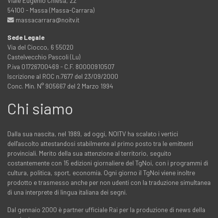
Viale Eugenio Chiesa, 22
54100 - Massa (Massa-Carrara)
massacarrara@noitv.it
Sede Legale
Via del Ciocco, 6 55020
Castelvecchio Pascoli (Lu)
P.iva 01726700469 - C.F. 80000910507
Iscrizione al ROC n.7677 del 23/09/2000
Conc. Min. N° 905667 del 2 Marzo 1994
Chi siamo
Dalla sua nascita, nel 1989, ad oggi, NOITV ha scalato i vertici
dell'ascolto attestandosi stabilmente al primo posto tra le emittenti
provinciali. Merito della sua attenzione al territorio, seguito
costantemente con 15 edizioni giornaliere del TgNoi, con i programmi di
cultura, politica, sport, economia. Ogni giorno il TgNoi viene inoltre
prodotto e trasmesso anche per non udenti con la traduzione simultanea
di una interprete di lingua italiana dei segni.
Dal gennaio 2000 è partner ufficiale Rai per la produzione di news della