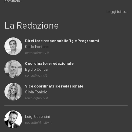
provincia…
Leggi tutto...
La Redazione
Direttore responsabile Tg e Programmi
Carlo Fontana
fontana@noitv.it
Coordinatore redazionale
Egidio Conca
conca@noitv.it
Vice coordinatrice redazionale
Silvia Toniolo
toniolo@noitv.it
Luigi Casentini
casentini@noitv.it