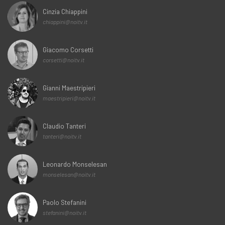
Cinzia Chiappini
chiappini@noitv.it
Giacomo Corsetti
corsetti@noitv.it
Gianni Maestripieri
maestripieri@noitv.it
Claudio Tanteri
tanteri@noitv.it
Leonardo Monselesan
monselesan@noitv.it
Paolo Stefanini
stefanini@noitv.it