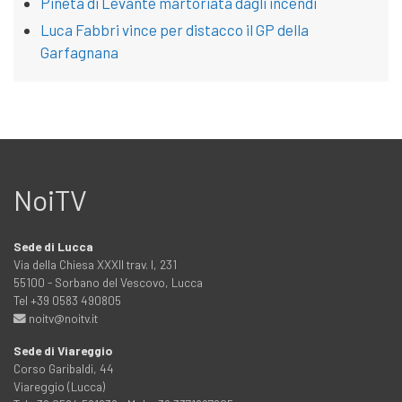
Pineta di Levante martoriata dagli incendi
Luca Fabbri vince per distacco il GP della
Garfagnana
NoiTV
Sede di Lucca
Via della Chiesa XXXII trav. I, 231
55100 - Sorbano del Vescovo, Lucca
Tel +39 0583 490805
noitv@noitv.it
Sede di Viareggio
Corso Garibaldi, 44
Viareggio (Lucca)