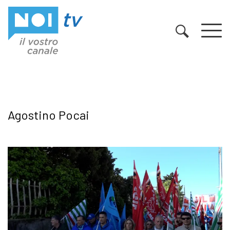
Vai al contenuto
Agostino Pocai