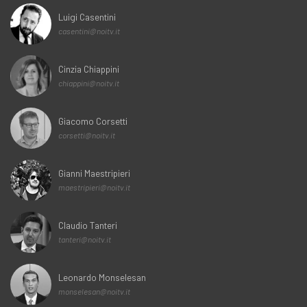
Luigi Casentini
casentini@noitv.it
Cinzia Chiappini
chiappini@noitv.it
Giacomo Corsetti
corsetti@noitv.it
Gianni Maestripieri
maestripieri@noitv.it
Claudio Tanteri
tanteri@noitv.it
Leonardo Monselesan
monselesan@noitv.it