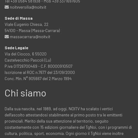
Tel +39 0584 581938 - Mob +39 3371697605
noitvversilia@noitv.it
Sede di Massa
Viale Eugenio Chiesa, 22
54100 - Massa (Massa-Carrara)
massacarrara@noitv.it
Sede Legale
Via del Ciocco, 6 55020
Castelvecchio Pascoli (Lu)
P.iva 01726700469 - C.F. 80000910507
Iscrizione al ROC n.7677 del 23/09/2000
Conc. Min. N° 905667 del 2 Marzo 1994
Chi siamo
Dalla sua nascita, nel 1989, ad oggi, NOITV ha scalato i vertici
dell'ascolto attestandosi stabilmente al primo posto tra le emittenti
provinciali. Merito della sua attenzione al territorio, seguito
costantemente con 15 edizioni giornaliere del TgNoi, con i programmi di
cultura, politica, sport, economia. Ogni giorno il TgNoi viene inoltre