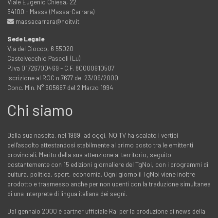
Viale Eugenio Chiesa, 22
54100 - Massa (Massa-Carrara)
massacarrara@noitv.it
Sede Legale
Via del Ciocco, 6 55020
Castelvecchio Pascoli (Lu)
P.iva 01726700469 - C.F. 80000910507
Iscrizione al ROC n.7677 del 23/09/2000
Conc. Min. N° 905667 del 2 Marzo 1994
Chi siamo
Dalla sua nascita, nel 1989, ad oggi, NOITV ha scalato i vertici
dell'ascolto attestandosi stabilmente al primo posto tra le emittenti
provinciali. Merito della sua attenzione al territorio, seguito
costantemente con 15 edizioni giornaliere del TgNoi, con i programmi di
cultura, politica, sport, economia. Ogni giorno il TgNoi viene inoltre
prodotto e trasmesso anche per non udenti con la traduzione simultanea
di una interprete di lingua italiana dei segni.
Dal gennaio 2000 è partner ufficiale Rai per la produzione di news della