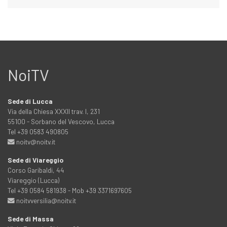
NoiTV
Sede di Lucca
Via della Chiesa XXXII trav. I, 231
55100 - Sorbano del Vescovo, Lucca
Tel +39 0583 490805
noitv@noitv.it
Sede di Viareggio
Corso Garibaldi, 44
Viareggio (Lucca)
Tel +39 0584 581938 - Mob +39 3371697605
noitvversilia@noitv.it
Sede di Massa