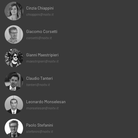
Cinzia Chiappini
chiappini@noitv.it
Giacomo Corsetti
corsetti@noitv.it
Gianni Maestripieri
maestripieri@noitv.it
Claudio Tanteri
tanteri@noitv.it
Leonardo Monselesan
monselesan@noitv.it
Paolo Stefanini
stefanini@noitv.it