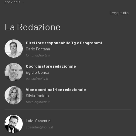
provincia…
Leggi tutto...
La Redazione
Direttore responsabile Tg e Programmi
Carlo Fontana
fontana@noitv.it
Coordinatore redazionale
Egidio Conca
conca@noitv.it
Vice coordinatrice redazionale
Silvia Toniolo
toniolo@noitv.it
Luigi Casentini
casentini@noitv.it