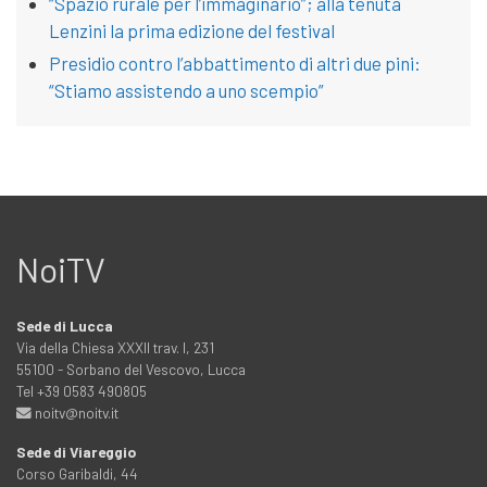
“Spazio rurale per l’immaginario”; alla tenuta
Lenzini la prima edizione del festival
Presidio contro l’abbattimento di altri due pini:
“Stiamo assistendo a uno scempio”
NoiTV
Sede di Lucca
Via della Chiesa XXXII trav. I, 231
55100 - Sorbano del Vescovo, Lucca
Tel +39 0583 490805
noitv@noitv.it
Sede di Viareggio
Corso Garibaldi, 44