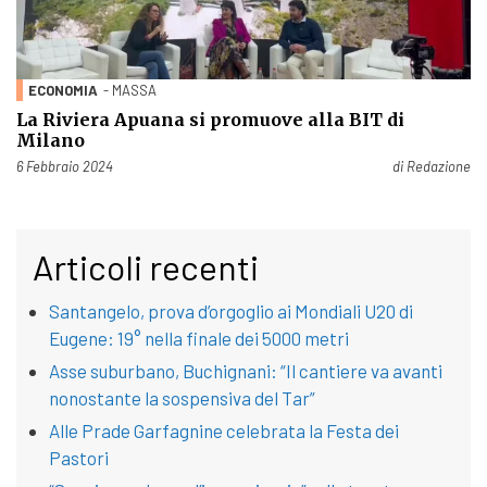
ECONOMIA
- MASSA
La Riviera Apuana si promuove alla BIT di
Milano
Pubblicato il
6 Febbraio 2024
di
Redazione
Articoli recenti
Santangelo, prova d’orgoglio ai Mondiali U20 di
Eugene: 19° nella finale dei 5000 metri
Asse suburbano, Buchignani: “Il cantiere va avanti
nonostante la sospensiva del Tar”
Alle Prade Garfagnine celebrata la Festa dei
Pastori