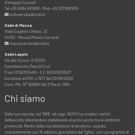
Viareggio (Lucca)
Tel +39 0584 581938 - Mob +39 3371697605
noitvversilia@noitv.it
Sede di Massa
Viale Eugenio Chiesa, 22
54100 - Massa (Massa-Carrara)
massacarrara@noitv.it
Sede Legale
Via del Ciocco, 6 55020
Castelvecchio Pascoli (Lu)
P.iva 01726700469 - C.F. 80000910507
Iscrizione al ROC n.7677 del 23/09/2000
Conc. Min. N° 905667 del 2 Marzo 1994
Chi siamo
Dalla sua nascita, nel 1989, ad oggi, NOITV ha scalato i vertici
dell'ascolto attestandosi stabilmente al primo posto tra le emittenti
provinciali. Merito della sua attenzione al territorio, seguito
costantemente con 15 edizioni giornaliere del TgNoi, con i programmi di