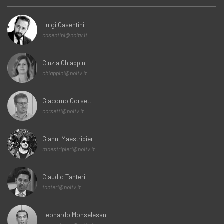
Luigi Casentini
casentini@noitv.it
Cinzia Chiappini
chiappini@noitv.it
Giacomo Corsetti
corsetti@noitv.it
Gianni Maestripieri
maestripieri@noitv.it
Claudio Tanteri
tanteri@noitv.it
Leonardo Monselesan