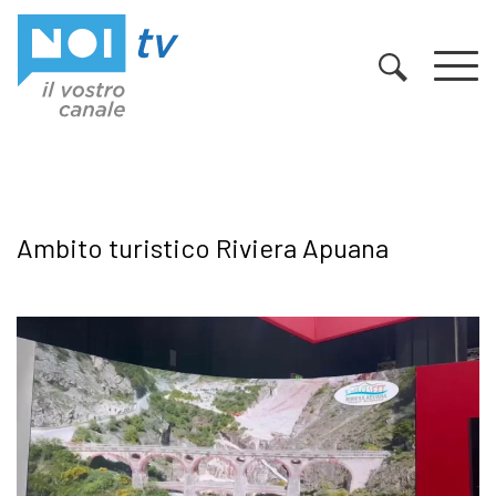
Vai al contenuto
Ambito turistico Riviera Apuana