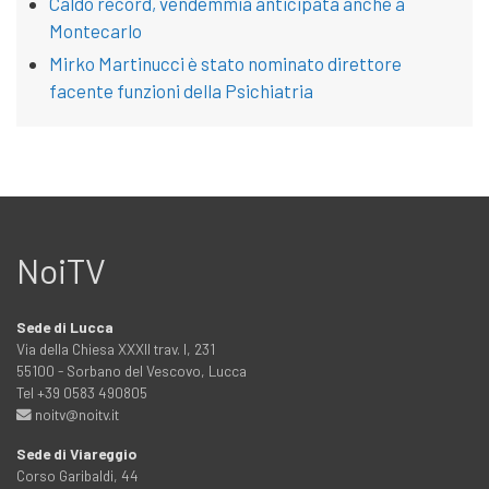
Caldo record, vendemmia anticipata anche a
Montecarlo
Mirko Martinucci è stato nominato direttore
facente funzioni della Psichiatria
NoiTV
Sede di Lucca
Via della Chiesa XXXII trav. I, 231
55100 - Sorbano del Vescovo, Lucca
Tel +39 0583 490805
noitv@noitv.it
Sede di Viareggio
Corso Garibaldi, 44