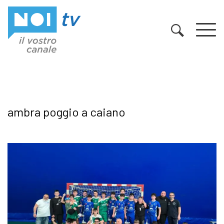
Vai al contenuto
ambra poggio a caiano