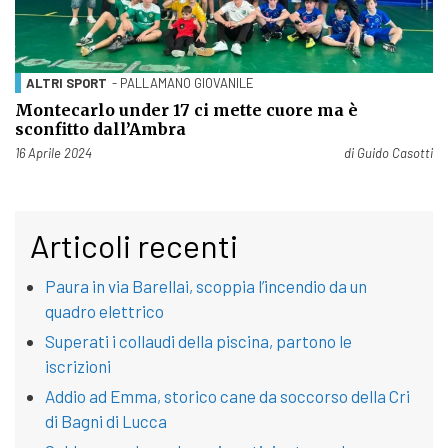
ALTRI SPORT
- PALLAMANO GIOVANILE
Montecarlo under 17 ci mette cuore ma è
sconfitto dall’Ambra
Pubblicato il
16 Aprile 2024
di
Guido Casotti
Articoli recenti
Paura in via Barellai, scoppia l’incendio da un
quadro elettrico
Superati i collaudi della piscina, partono le
iscrizioni
Addio ad Emma, storico cane da soccorso della Cri
di Bagni di Lucca