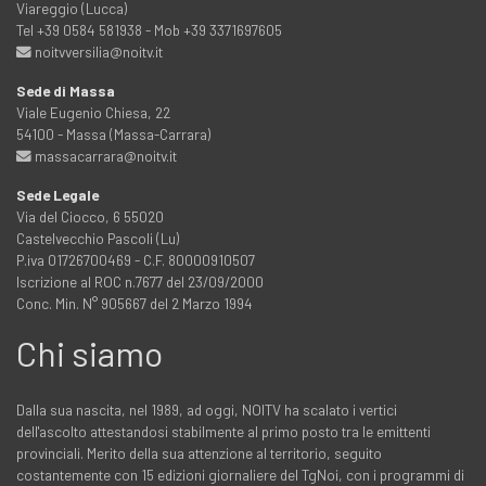
Viareggio (Lucca)
Tel +39 0584 581938 - Mob +39 3371697605
noitvversilia@noitv.it
Sede di Massa
Viale Eugenio Chiesa, 22
54100 - Massa (Massa-Carrara)
massacarrara@noitv.it
Sede Legale
Via del Ciocco, 6 55020
Castelvecchio Pascoli (Lu)
P.iva 01726700469 - C.F. 80000910507
Iscrizione al ROC n.7677 del 23/09/2000
Conc. Min. N° 905667 del 2 Marzo 1994
Chi siamo
Dalla sua nascita, nel 1989, ad oggi, NOITV ha scalato i vertici
dell'ascolto attestandosi stabilmente al primo posto tra le emittenti
provinciali. Merito della sua attenzione al territorio, seguito
costantemente con 15 edizioni giornaliere del TgNoi, con i programmi di