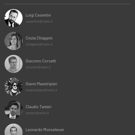
Luigi Casentini
casentini@noitv.it
Cinzia Chiappini
chiappini@noitv.it
Giacomo Corsetti
corsetti@noitv.it
Gianni Maestripieri
maestripieri@noitv.it
Claudio Tanteri
tanteri@noitv.it
Leonardo Monselesan