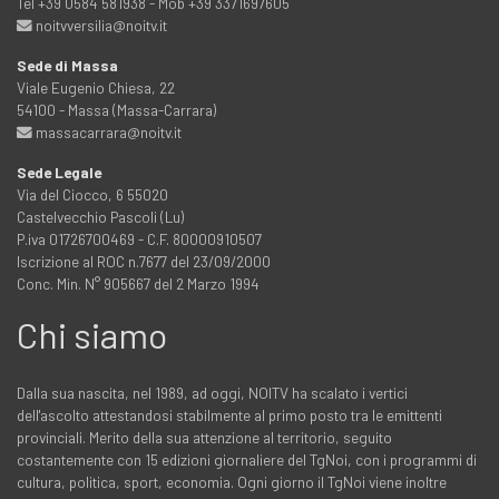
Tel +39 0584 581938 - Mob +39 3371697605
noitvversilia@noitv.it
Sede di Massa
Viale Eugenio Chiesa, 22
54100 - Massa (Massa-Carrara)
massacarrara@noitv.it
Sede Legale
Via del Ciocco, 6 55020
Castelvecchio Pascoli (Lu)
P.iva 01726700469 - C.F. 80000910507
Iscrizione al ROC n.7677 del 23/09/2000
Conc. Min. N° 905667 del 2 Marzo 1994
Chi siamo
Dalla sua nascita, nel 1989, ad oggi, NOITV ha scalato i vertici
dell'ascolto attestandosi stabilmente al primo posto tra le emittenti
provinciali. Merito della sua attenzione al territorio, seguito
costantemente con 15 edizioni giornaliere del TgNoi, con i programmi di
cultura, politica, sport, economia. Ogni giorno il TgNoi viene inoltre