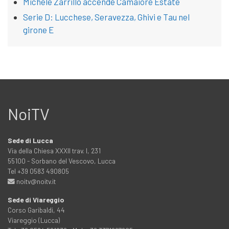
Michele Zarrillo accende Camaiore Estate
Serie D: Lucchese, Seravezza, Ghivi e Tau nel
girone E
NoiTV
Sede di Lucca
Via della Chiesa XXXII trav. I, 231
55100 - Sorbano del Vescovo, Lucca
Tel +39 0583 490805
noitv@noitv.it
Sede di Viareggio
Corso Garibaldi, 44
Viareggio (Lucca)