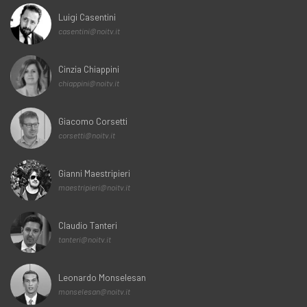
Luigi Casentini
casentini@noitv.it
Cinzia Chiappini
chiappini@noitv.it
Giacomo Corsetti
corsetti@noitv.it
Gianni Maestripieri
maestripieri@noitv.it
Claudio Tanteri
tanteri@noitv.it
Leonardo Monselesan
monselesan@noitv.it