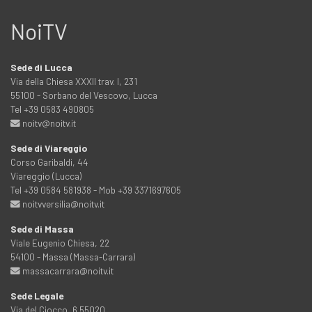
NoiTV
Sede di Lucca
Via della Chiesa XXXII trav. I, 231
55100 - Sorbano del Vescovo, Lucca
Tel +39 0583 490805
noitv@noitv.it
Sede di Viareggio
Corso Garibaldi, 44
Viareggio (Lucca)
Tel +39 0584 581938 - Mob +39 3371697605
noitvversilia@noitv.it
Sede di Massa
Viale Eugenio Chiesa, 22
54100 - Massa (Massa-Carrara)
massacarrara@noitv.it
Sede Legale
Via del Ciocco, 6 55020