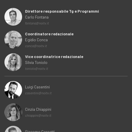
Direttore responsabile Tg e Programmi
Carlo Fontana
fontana@noitv.it
Coordinatore redazionale
Egidio Conca
conca@noitv.it
Vice coordinatrice redazionale
Silvia Toniolo
toniolo@noitv.it
Luigi Casentini
casentini@noitv.it
Cinzia Chiappini
chiappini@noitv.it
Giacomo Corsetti