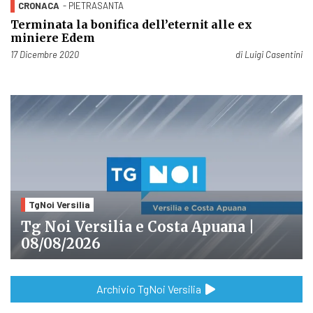
CRONACA
- PIETRASANTA
Terminata la bonifica dell’eternit alle ex
miniere Edem
Pubblicato il
17 Dicembre 2020
di
Luigi Casentini
TgNoi Versilia
Tg Noi Versilia e Costa Apuana |
08/08/2026
Archivio TgNoi Versilia