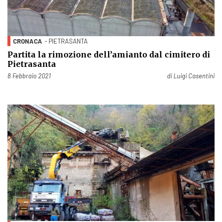
CRONACA
- PIETRASANTA
Partita la rimozione dell’amianto dal cimitero di
Pietrasanta
Pubblicato il
8 Febbraio 2021
di
Luigi Casentini