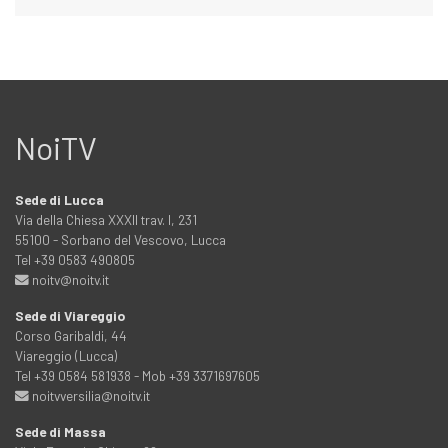
NoiTV
Sede di Lucca
Via della Chiesa XXXII trav. I, 231
55100 - Sorbano del Vescovo, Lucca
Tel +39 0583 490805
noitv@noitv.it
Sede di Viareggio
Corso Garibaldi, 44
Viareggio (Lucca)
Tel +39 0584 581938 - Mob +39 3371697605
noitvversilia@noitv.it
Sede di Massa