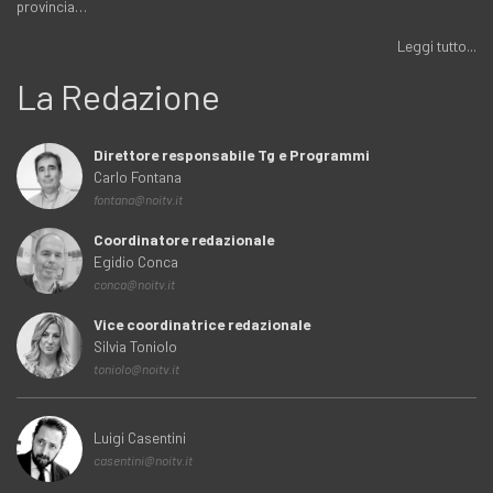
provincia…
Leggi tutto...
La Redazione
Direttore responsabile Tg e Programmi
Carlo Fontana
fontana@noitv.it
Coordinatore redazionale
Egidio Conca
conca@noitv.it
Vice coordinatrice redazionale
Silvia Toniolo
toniolo@noitv.it
Luigi Casentini
casentini@noitv.it