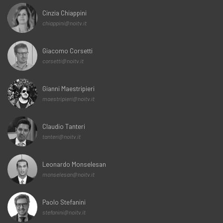
Cinzia Chiappini
chiappini@noitv.it
Giacomo Corsetti
corsetti@noitv.it
Gianni Maestripieri
maestripieri@noitv.it
Claudio Tanteri
tanteri@noitv.it
Leonardo Monselesan
monselesan@noitv.it
Paolo Stefanini
stefanini@noitv.it