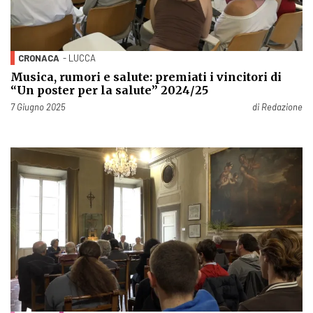
CRONACA
- LUCCA
Musica, rumori e salute: premiati i vincitori di
“Un poster per la salute” 2024/25
Pubblicato il
7 Giugno 2025
di
Redazione