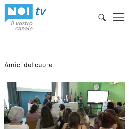
Vai al contenuto
Amici del cuore