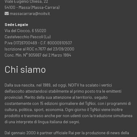
Viale Eugenio Chiesa, 22
54100 - Massa (Massa-Carrara)
massacarrara@noitv.it
Sede Legale
Via del Ciocco, 6 55020
Castelvecchio Pascoli (Lu)
P.iva 01726700469 - C.F. 80000910507
Iscrizione al ROC n.7677 del 23/09/2000
Conc. Min. N° 905667 del 2 Marzo 1994
Chi siamo
Dalla sua nascita, nel 1989, ad oggi, NOITV ha scalato i vertici
dell'ascolto attestandosi stabilmente al primo posto tra le emittenti
provinciali. Merito della sua attenzione al territorio, seguito
costantemente con 15 edizioni giornaliere del TgNoi, con i programmi di
cultura, politica, sport, economia. Ogni giorno il TgNoi viene inoltre
prodotto e trasmesso anche per non udenti con la traduzione simultanea
di una interprete di lingua italiana dei segni.
Dal gennaio 2000 è partner ufficiale Rai per la produzione di news della