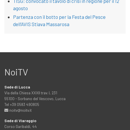
TISG: convocato il tavolo di crisi in regione per il 12
agosto
Partenza con il botto per la Festa del Pesce
dell’AVIS Stiava Massarosa
NoiTV
Sede di Lucca
Via della Chiesa XXXII trav. I, 231
55100 - Sorbano del Vescovo, Lucca
Tel +39 0583 490805
noitv@noitv.it
Sede di Viareggio
Corso Garibaldi, 44