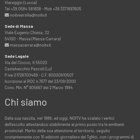
Viareggio (Lucca)
Tel +39 0584 581938 - Mob +39 3371697605
noitvversilia@noitv.it
Sede di Massa
Viale Eugenio Chiesa, 22
54100 - Massa (Massa-Carrara)
massacarrara@noitv.it
Sede Legale
Via del Ciocco, 6 55020
Castelvecchio Pascoli (Lu)
P.iva 01726700469 - C.F. 80000910507
Iscrizione al ROC n.7677 del 23/09/2000
Conc. Min. N° 905667 del 2 Marzo 1994
Chi siamo
Dalla sua nascita, nel 1989, ad oggi, NOITV ha scalato i vertici
dell'ascolto attestandosi stabilmente al primo posto tra le emittenti
provinciali. Merito della sua attenzione al territorio, seguito
costantemente con 15 edizioni giornaliere del TgNoi, con i programmi di