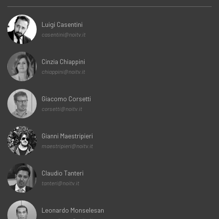
Luigi Casentini
casentini@noitv.it
Cinzia Chiappini
chiappini@noitv.it
Giacomo Corsetti
corsetti@noitv.it
Gianni Maestripieri
maestripieri@noitv.it
Claudio Tanteri
tanteri@noitv.it
Leonardo Monselesan