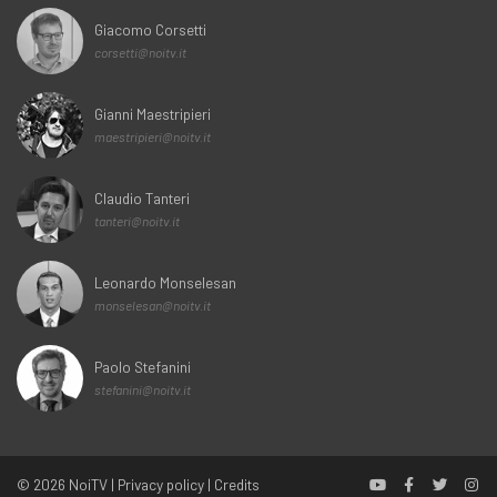
Giacomo Corsetti
corsetti@noitv.it
Gianni Maestripieri
maestripieri@noitv.it
Claudio Tanteri
tanteri@noitv.it
Leonardo Monselesan
monselesan@noitv.it
Paolo Stefanini
stefanini@noitv.it
© 2026
NoiTV
|
Privacy policy
|
Credits