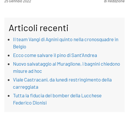
Pubblicato il
25 Gennaio 2022
di
Redazione
Articoli recenti
Il team Vangi di Agnini quinto nella cronosquadre in
Belgio
Ecco come salvare il pino di Sant’Andrea
Nuovo salvataggio al Muraglione, i bagnini chiedono
misure ad hoc
Viale Castracani, da lunedì restringimento della
carreggiata
Tutta la fiducia del bomber della Lucchese
Federico Dionisi