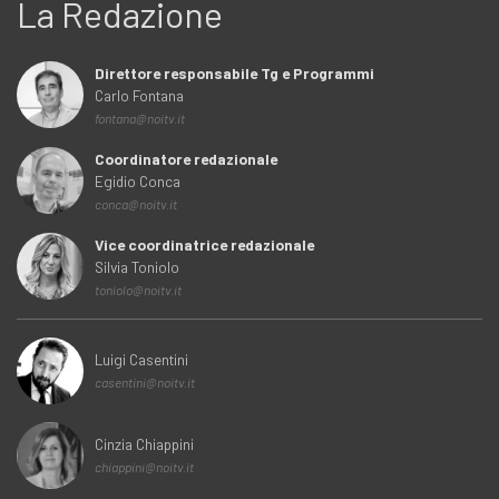
La Redazione
Direttore responsabile Tg e Programmi
Carlo Fontana
fontana@noitv.it
Coordinatore redazionale
Egidio Conca
conca@noitv.it
Vice coordinatrice redazionale
Silvia Toniolo
toniolo@noitv.it
Luigi Casentini
casentini@noitv.it
Cinzia Chiappini
chiappini@noitv.it