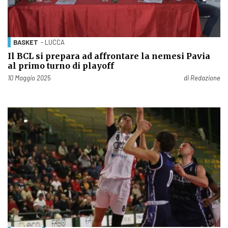
BASKET
- LUCCA
Il BCL si prepara ad affrontare la nemesi Pavia
al primo turno di playoff
Pubblicato il
10 Maggio 2025
di
Redazione