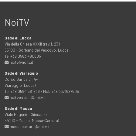
NoiTV
Sede di Lucca
Via della Chiesa XXXII trav. I, 231
55100 - Sorbano del Vescovo, Lucca
Tel +39 0583 490805
noitv@noitv.it
Sede di Viareggio
Corso Garibaldi, 44
Viareggio (Lucca)
Tel +39 0584 581938 - Mob +39 3371697605
noitvversilia@noitv.it
Sede di Massa
Viale Eugenio Chiesa, 22
54100 - Massa (Massa-Carrara)
massacarrara@noitv.it