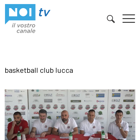
Vai al contenuto
basketball club lucca