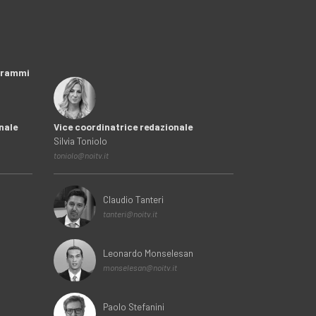
ogrammi
nale
Vice coordinatrice redazionale
Silvia Toniolo
toniolo@noitv.it
Claudio Tanteri
tanteri@noitv.it
Leonardo Monselesan
monselesan@noitv.it
Paolo Stefanini