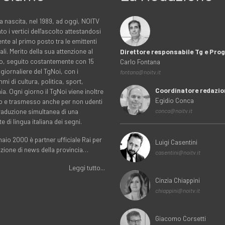
a nascita, nel 1989, ad oggi, NOITV
to i vertici dell'ascolto attestandosi
nte al primo posto tra le emittenti
ali. Merito della sua attenzione al
Direttore responsabile Tg e Pr
rio, seguito costantemente con 15
Carlo Fontana
 giornaliere del TgNoi, con i
fontana@noitv.it
i di cultura, politica, sport,
Coordinatore redazio
. Ogni giorno il TgNoi viene inoltre
Egidio Conca
o e trasmesso anche per non udenti
traduzione simultanea di una
conca@noitv.it
te di lingua italiana dei segni.
aio 2000 è partner ufficiale Rai per
Luigi Casentini
uzione di news della provincia…
casentini@noitv.it
Leggi tutto...
Cinzia Chiappini
chiappini@noitv.it
Giacomo Corsetti