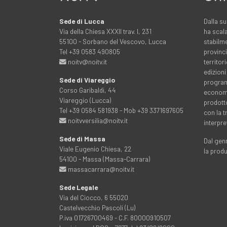
Sede di Lucca
Dalla su
Via della Chiesa XXXII trav. I, 231
ha scala
55100 - Sorbano del Vescovo, Lucca
stabilme
Tel +39 0583 490805
provinci
noitv@noitv.it
territo
edizioni
Sede di Viareggio
programm
Corso Garibaldi, 44
economia
Viareggio (Lucca)
prodott
Tel +39 0584 581938 - Mob +39 3371697605
con la 
noitvversilia@noitv.it
interpre
Sede di Massa
Dal genn
Viale Eugenio Chiesa, 22
la prod
54100 - Massa (Massa-Carrara)
massacarrara@noitv.it
Sede Legale
Via del Ciocco, 6 55020
Castelvecchio Pascoli (Lu)
P.iva 01726700469 - C.F. 80000910507