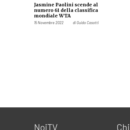
Jasmine Paolini scende al
numero 61 della classifica
mondiale WTA
Pubblicato il
15 Novembre 2022
di
Guido Casotti
NoiTV
Chi