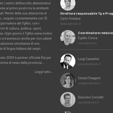
to i vertici dell'ascolto attestandosi
nte al primo posto tra le emittenti
ali. Merito della sua attenzione al
Direttore responsabile Tg e Pr
rio, seguito costantemente con 15
Carlo Fontana
 giornaliere del TgNoi, con i
fontana@noitv.it
i di cultura, politica, sport,
Coordinatore redazio
. Ogni giorno il TgNoi viene inoltre
Egidio Conca
o e trasmesso anche per non udenti
traduzione simultanea di una
conca@noitv.it
te di lingua italiana dei segni.
aio 2000 è partner ufficiale Rai per
Luigi Casentini
uzione di news della provincia…
casentini@noitv.it
Leggi tutto...
Cinzia Chiappini
chiappini@noitv.it
Giacomo Corsetti
corsetti@noitv.it