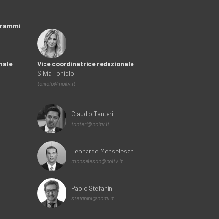
ogrammi
nale
Vice coordinatrice redazionale
Silvia Toniolo
toniolo@noitv.it
Claudio Tanteri
tanteri@noitv.it
Leonardo Monselesan
monselesan@noitv.it
Paolo Stefanini
stefanini@noitv.it