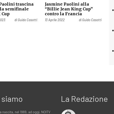
Paolini trascina
Jasmine Paolini alla
alla semifinale
“Billie Jean King Cup”
K Cup
contro la Francia
Pubblicato il
2023
di
Guido Casotti
13 Aprile 2022
di
Guido Casotti
 siamo
La Redazione
a nascita, nel 1989, ad oggi, NOITV