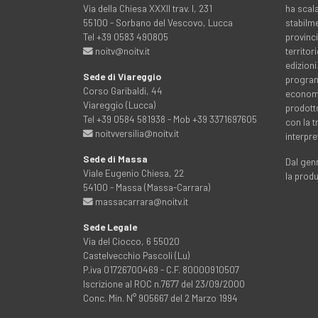
Via della Chiesa XXXII trav. I, 231
ha scala
55100 - Sorbano del Vescovo, Lucca
stabilme
Tel +39 0583 490805
provinci
noitv@noitv.it
territo
edizioni
Sede di Viareggio
programm
Corso Garibaldi, 44
economia
Viareggio (Lucca)
prodott
Tel +39 0584 581938 - Mob +39 3371697605
con la 
noitvversilia@noitv.it
interpre
Sede di Massa
Dal genn
Viale Eugenio Chiesa, 22
la prod
54100 - Massa (Massa-Carrara)
massacarrara@noitv.it
Sede Legale
Via del Ciocco, 6 55020
Castelvecchio Pascoli (Lu)
P.iva 01726700469 - C.F. 80000910507
Iscrizione al ROC n.7677 del 23/09/2000
Conc. Min. N° 905667 del 2 Marzo 1994