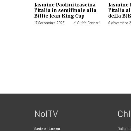
Jasmine Paolini trascina
Jasmine 
l’Italia in semifinale alla
l’Italia 
Billie Jean King Cup
della BJ
Pubblicato il
Pubblicato il
17 Settembre 2025
di
Guido Casotti
9 Novembre 
NoiTV
Chi
Sede di Lucca
Dalla su