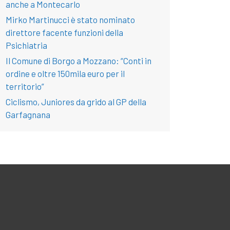
anche a Montecarlo
Mirko Martinucci è stato nominato
direttore facente funzioni della
Psichiatria
Il Comune di Borgo a Mozzano: “Conti in
ordine e oltre 150mila euro per il
territorio”
Ciclismo, Juniores da grido al GP della
Garfagnana