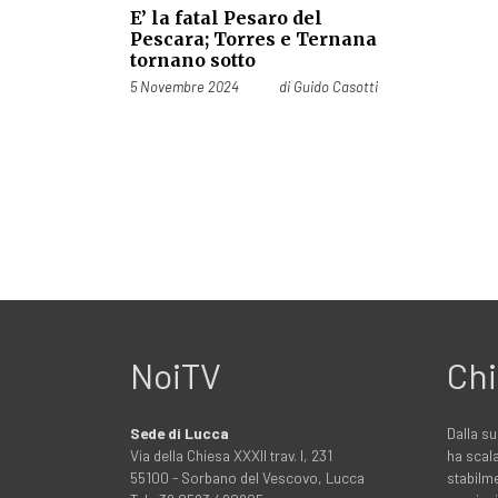
E’ la fatal Pesaro del
Pescara; Torres e Ternana
tornano sotto
Pubblicato il
5 Novembre 2024
di
Guido Casotti
NoiTV
Chi
Sede di Lucca
Dalla su
Via della Chiesa XXXII trav. I, 231
ha scala
55100 - Sorbano del Vescovo, Lucca
stabilme