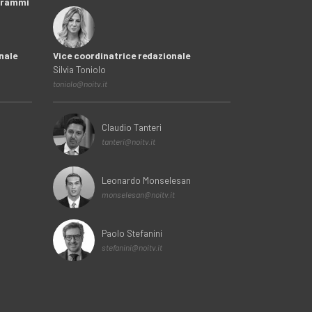
ogrammi
nale
Vice coordinatrice redazionale
Silvia Toniolo
toniolo@noitv.it
Claudio Tanteri
tanteri@noitv.it
Leonardo Monselesan
monselesan@noitv.it
Paolo Stefanini
stefanini@noitv.it