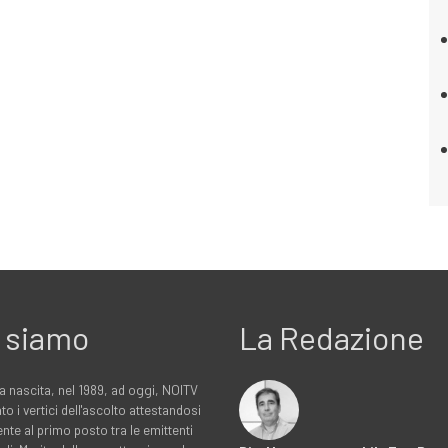
 siamo
La Redazione
a nascita, nel 1989, ad oggi, NOITV
to i vertici dell'ascolto attestandosi
nte al primo posto tra le emittenti