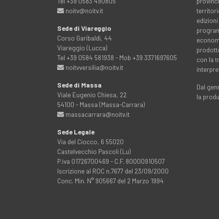
Tel +39 0583 490805
provinci
noitv@noitv.it
territo
edizioni
Sede di Viareggio
programm
Corso Garibaldi, 44
economia
Viareggio (Lucca)
prodott
Tel +39 0584 581938 - Mob +39 3371697605
con la 
noitvversilia@noitv.it
interpre
Sede di Massa
Dal genn
Viale Eugenio Chiesa, 22
la prod
54100 - Massa (Massa-Carrara)
massacarrara@noitv.it
Sede Legale
Via del Ciocco, 6 55020
Castelvecchio Pascoli (Lu)
P.iva 01726700469 - C.F. 80000910507
Iscrizione al ROC n.7677 del 23/09/2000
Conc. Min. N° 905667 del 2 Marzo 1994