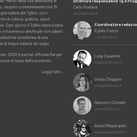
ali. Merito della sua attenzione al
Direttore responsabile Tg e Pr
rio, seguito costantemente con 15
Carlo Fontana
 giornaliere del TgNoi, con i
fontana@noitv.it
i di cultura, politica, sport,
Coordinatore redazio
. Ogni giorno il TgNoi viene inoltre
Egidio Conca
o e trasmesso anche per non udenti
traduzione simultanea di una
conca@noitv.it
te di lingua italiana dei segni.
aio 2000 è partner ufficiale Rai per
Luigi Casentini
uzione di news della provincia…
casentini@noitv.it
Leggi tutto...
Cinzia Chiappini
chiappini@noitv.it
Giacomo Corsetti
corsetti@noitv.it
Gianni Maestripieri
maestripieri@noitv.it