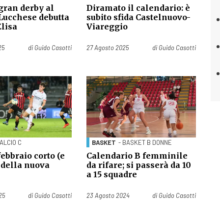
 gran derby al
Diramato il calendario: è
 Lucchese debutta
subito sfida Castelnuovo-
Elisa
Viareggio
Pubblicato il
25
di
Guido Casotti
27 Agosto 2025
di
Guido Casotti
CALCIO C
BASKET
- BASKET B DONNE
febbraio corto (e
Calendario B femminile
 della nuova
da rifare; si passerà da 10
e
a 15 squadre
Pubblicato il
25
di
Guido Casotti
23 Agosto 2024
di
Guido Casotti