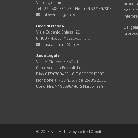
Viareggio (Lucca)
prodott
Tel +39 0584 581938 - Mob +39 3371697605
con la 
noitvversilia@noitv.it
interpre
Sede di Massa
Dal genn
Viale Eugenio Chiesa, 22
la prod
54100 - Massa (Massa-Carrara)
massacarrara@noitv.it
Sede Legale
Via del Ciocco, 6 55020
Castelvecchio Pascoli (Lu)
P.iva 01726700469 - C.F. 80000910507
Iscrizione al ROC n.7677 del 23/09/2000
Conc. Min. N° 905667 del 2 Marzo 1994
© 2026
NoiTV
|
Privacy policy
|
Credits