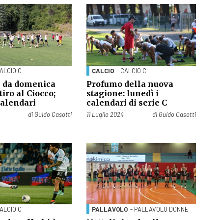
CALCIO C
CALCIO
- CALCIO C
 da domenica
Profumo della nuova
tiro al Ciocco;
stagione: lunedì i
calendari
calendari di serie C
Pubblicato il
4
di
Guido Casotti
11 Luglio 2024
di
Guido Casotti
CALCIO C
PALLAVOLO
- PALLAVOLO DONNE