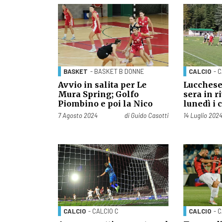
BASKET
- BASKET B DONNE
CALCIO
- 
Avvio in salita per Le
Lucchese
Mura Spring; Golfo
sera in ri
Piombino e poi la Nico
lunedì i 
Pubblicato il
Pubblicato il
7 Agosto 2024
di
Guido Casotti
14 Luglio 202
CALCIO
- CALCIO C
CALCIO
- 