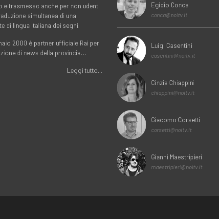
Egidio Conca
o e trasmesso anche per non udenti
traduzione simultanea di una
conca@noitv.it
te di lingua italiana dei segni.
aio 2000 è partner ufficiale Rai per
Luigi Casentini
uzione di news della provincia…
casentini@noitv.it
Leggi tutto...
Cinzia Chiappini
chiappini@noitv.it
Giacomo Corsetti
corsetti@noitv.it
Gianni Maestripieri
maestripieri@noitv.it