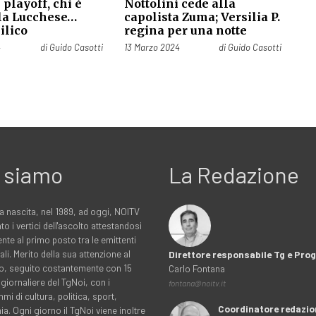
playoff, chi è
Nottolini cede alla
 la Lucchese…
capolista Zuma; Versilia P.
bilico
regina per una notte
Pubblicato il
4
di
Guido Casotti
13 Marzo 2024
di
Guido Casotti
 siamo
La Redazione
a nascita, nel 1989, ad oggi, NOITV
to i vertici dell'ascolto attestandosi
nte al primo posto tra le emittenti
ali. Merito della sua attenzione al
Direttore responsabile Tg e Pr
rio, seguito costantemente con 15
Carlo Fontana
 giornaliere del TgNoi, con i
fontana@noitv.it
i di cultura, politica, sport,
Coordinatore redazio
. Ogni giorno il TgNoi viene inoltre