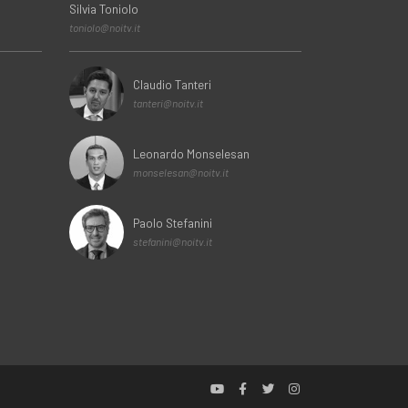
Silvia Toniolo
toniolo@noitv.it
Claudio Tanteri
tanteri@noitv.it
Leonardo Monselesan
monselesan@noitv.it
Paolo Stefanini
stefanini@noitv.it