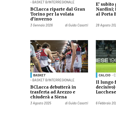
- BASKET B/INTERREGIONALE
E’ subito
BCLucca riparte dal Gran
Nardini;
Torino per la volata
al Porta 
d’inverno
Pubblicato il
Pubblicato il
3 Gennaio 2026
di
Guido Casotti
28 Agosto 20
BASKET
CALCIO
- 
- BASKET B/INTERREGIONALE
Il lungo 
BCLucca debutterà in
decisivo)
trasferta ad Arezzo e
Lucches
chiuderà a Siena
Pubblicato il
Pubblicato il
3 Agosto 2025
di
Guido Casotti
6 Febbraio 20