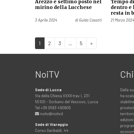
Arezzo e settimo posto nel
Tempo di 
mirino della Lucchese
dentro e
resta in 
Pubblicato il
Pubblicato il
3 Aprile 2024
di
Guido Casotti
21 Marzo 202
1
2
3
…
5
»
NoiTV
Chi
Sede di Lucca
Dalla su
Via della Chiesa XXXII trav. I, 231
ha scala
55100 - Sorbano del Vescovo, Lucca
stabilme
Tel +39 0583 490805
provinci
noitv@noitv.it
territo
edizioni
Sede di Viareggio
programm
Corso Garibaldi, 44
economia