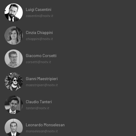
Luigi Casentini
casentini@noitv.it
Cinzia Chiappini
chiappini@noitv.it
Giacomo Corsetti
corsetti@noitv.it
Gianni Maestripieri
maestripieri@noitv.it
Claudio Tanteri
tanteri@noitv.it
Leonardo Monselesan
monselesan@noitv.it