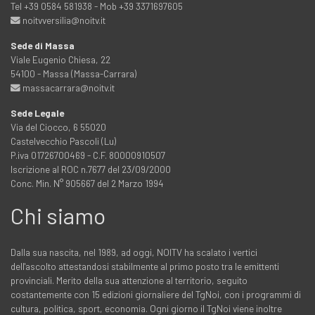
Tel +39 0584 581938 - Mob +39 3371697605
noitvversilia@noitv.it
Sede di Massa
Viale Eugenio Chiesa, 22
54100 - Massa (Massa-Carrara)
massacarrara@noitv.it
Sede Legale
Via del Ciocco, 6 55020
Castelvecchio Pascoli (Lu)
P.iva 01726700469 - C.F. 80000910507
Iscrizione al ROC n.7677 del 23/09/2000
Conc. Min. N° 905667 del 2 Marzo 1994
Chi siamo
Dalla sua nascita, nel 1989, ad oggi, NOITV ha scalato i vertici
dell'ascolto attestandosi stabilmente al primo posto tra le emittenti
provinciali. Merito della sua attenzione al territorio, seguito
costantemente con 15 edizioni giornaliere del TgNoi, con i programmi di
cultura, politica, sport, economia. Ogni giorno il TgNoi viene inoltre