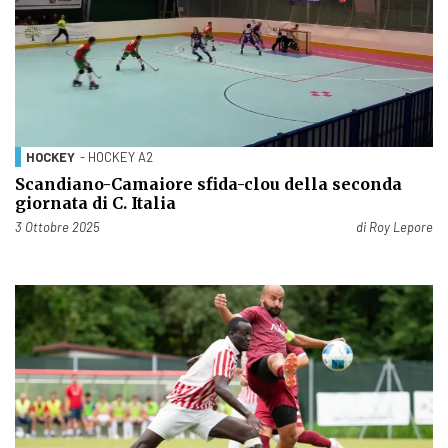
HOCKEY
- HOCKEY A2
Scandiano-Camaiore sfida-clou della seconda
giornata di C. Italia
Pubblicato il
3 Ottobre 2025
di
Roy Lepore