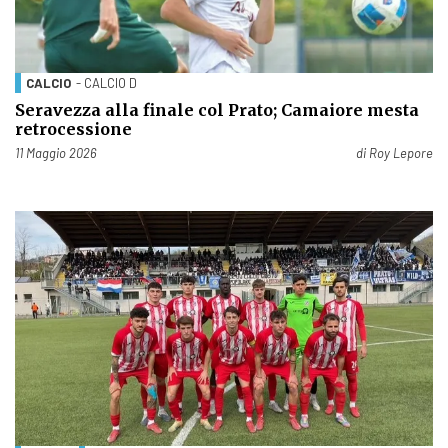
CALCIO
- CALCIO D
Seravezza alla finale col Prato; Camaiore mesta
retrocessione
Pubblicato il
11 Maggio 2026
di
Roy Lepore