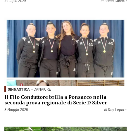
Pubblicato il
9 Luglio 2025
di
Guido Casotti
GINNASTICA
- CAMAIORE
Il Filo Conduttore brilla a Ponsacco nella
seconda prova regionale di Serie D Silver
Pubblicato il
8 Maggio 2025
di
Roy Lepore