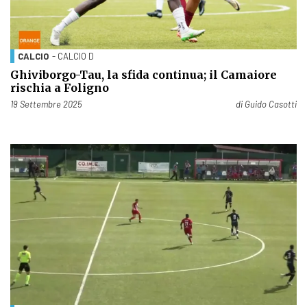
CALCIO
- CALCIO D
Ghiviborgo-Tau, la sfida continua; il Camaiore
rischia a Foligno
Pubblicato il
19 Settembre 2025
di
Guido Casotti