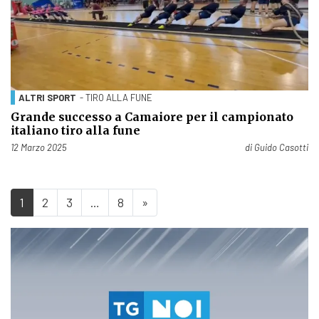
ALTRI SPORT
- TIRO ALLA FUNE
Grande successo a Camaiore per il campionato
italiano tiro alla fune
Pubblicato il
12 Marzo 2025
di
Guido Casotti
1
2
3
…
8
»