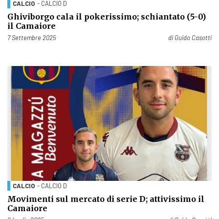
CALCIO
- CALCIO D
Ghiviborgo cala il pokerissimo; schiantato (5-0)
il Camaiore
Pubblicato il
7 Settembre 2025
di
Guido Casotti
CALCIO
- CALCIO D
Movimenti sul mercato di serie D; attivissimo il
Camaiore