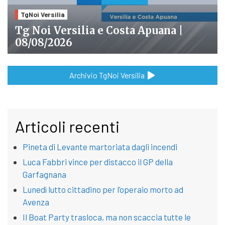
TgNoi Versilia
Tg Noi Versilia e Costa Apuana |
08/08/2026
Archivio TgNoi Versilia
Articoli recenti
Pineta di Levante martoriata dagli incendi
Luca Fabbri vince per distacco il GP della
Garfagnana
Lunedì lutto cittadino per l’operaio morto ad
Avenza
Il Boat Party trasloca, ma non scaccia tutte le