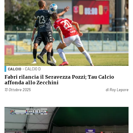
CALCIO
- CALCIO D
Fabri rilancia il Seravezza Pozzi; Tau Calcio
affonda allo Zecchini
Pubblicato il
13 Ottobre 2025
di
Roy Lepore