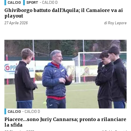
CALCIO
SPORT
- CALCIO D
Ghiviborgo battuto dall’Aquila; il Camaiore va ai
playout
Pubblicato il
27 Aprile 2026
di
Roy Lepore
CALCIO
- CALCIO D
Piacere…sono Juriy Cannarsa; pronto a rilanciare
la sfida