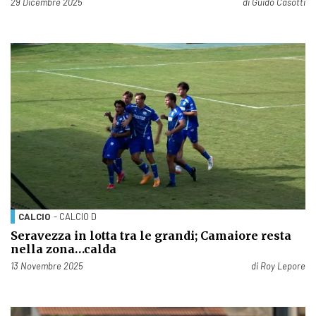
Pubblicato il
29 Dicembre 2025
di
Guido Casotti
CALCIO
- CALCIO D
Seravezza in lotta tra le grandi; Camaiore resta
nella zona…calda
Pubblicato il
13 Novembre 2025
di
Roy Lepore