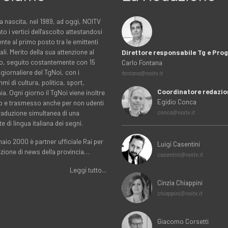
a nascita, nel 1989, ad oggi, NOITV
to i vertici dell'ascolto attestandosi
nte al primo posto tra le emittenti
ali. Merito della sua attenzione al
Direttore responsabile Tg e Pr
rio, seguito costantemente con 15
Carlo Fontana
 giornaliere del TgNoi, con i
fontana@noitv.it
i di cultura, politica, sport,
Coordinatore redazio
. Ogni giorno il TgNoi viene inoltre
Egidio Conca
o e trasmesso anche per non udenti
traduzione simultanea di una
conca@noitv.it
te di lingua italiana dei segni.
aio 2000 è partner ufficiale Rai per
Luigi Casentini
uzione di news della provincia…
casentini@noitv.it
Leggi tutto...
Cinzia Chiappini
chiappini@noitv.it
Giacomo Corsetti