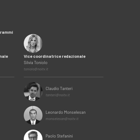
ogrammi
nale
Vice coordinatrice redazionale
Silvia Toniolo
toniolo@noitv.it
Claudio Tanteri
tanteri@noitv.it
Leonardo Monselesan
monselesan@noitv.it
Paolo Stefanini