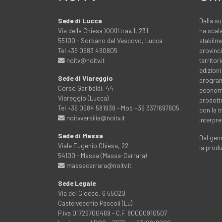
Sede di Lucca
Dalla su
Via della Chiesa XXXII trav. I, 231
ha scala
55100 - Sorbano del Vescovo, Lucca
stabilme
Tel +39 0583 490805
provinci
noitv@noitv.it
territo
edizioni
Sede di Viareggio
programm
Corso Garibaldi, 44
economia
Viareggio (Lucca)
prodott
Tel +39 0584 581938 - Mob +39 3371697605
con la 
noitvversilia@noitv.it
interpre
Sede di Massa
Dal genn
Viale Eugenio Chiesa, 22
la prod
54100 - Massa (Massa-Carrara)
massacarrara@noitv.it
Sede Legale
Via del Ciocco, 6 55020
Castelvecchio Pascoli (Lu)
P.iva 01726700469 - C.F. 80000910507