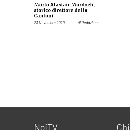
Morto Alastair Murdoch,
storico direttore della
Cantoni
Pubblicato il
23 Novembre 2020
di
Redazione
NoiTV
Chi