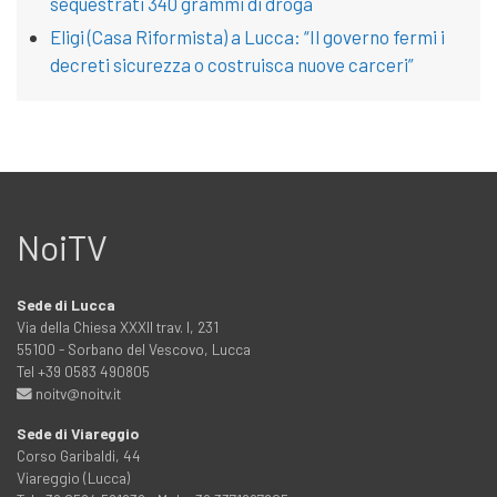
sequestrati 340 grammi di droga
Eligi (Casa Riformista) a Lucca: “Il governo fermi i
decreti sicurezza o costruisca nuove carceri”
NoiTV
Sede di Lucca
Via della Chiesa XXXII trav. I, 231
55100 - Sorbano del Vescovo, Lucca
Tel +39 0583 490805
noitv@noitv.it
Sede di Viareggio
Corso Garibaldi, 44
Viareggio (Lucca)