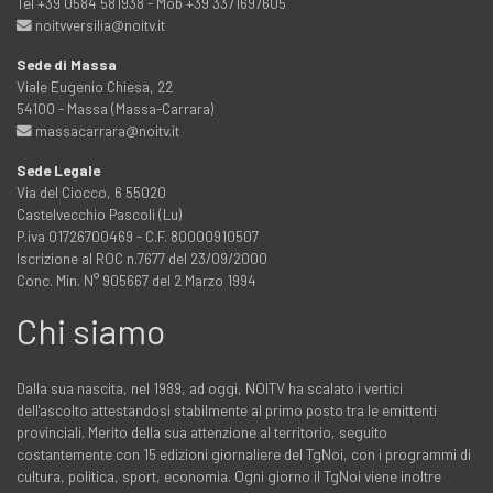
Tel +39 0584 581938 - Mob +39 3371697605
noitvversilia@noitv.it
Sede di Massa
Viale Eugenio Chiesa, 22
54100 - Massa (Massa-Carrara)
massacarrara@noitv.it
Sede Legale
Via del Ciocco, 6 55020
Castelvecchio Pascoli (Lu)
P.iva 01726700469 - C.F. 80000910507
Iscrizione al ROC n.7677 del 23/09/2000
Conc. Min. N° 905667 del 2 Marzo 1994
Chi siamo
Dalla sua nascita, nel 1989, ad oggi, NOITV ha scalato i vertici
dell'ascolto attestandosi stabilmente al primo posto tra le emittenti
provinciali. Merito della sua attenzione al territorio, seguito
costantemente con 15 edizioni giornaliere del TgNoi, con i programmi di
cultura, politica, sport, economia. Ogni giorno il TgNoi viene inoltre