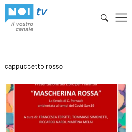
Vai al contenuto
cappuccetto rosso