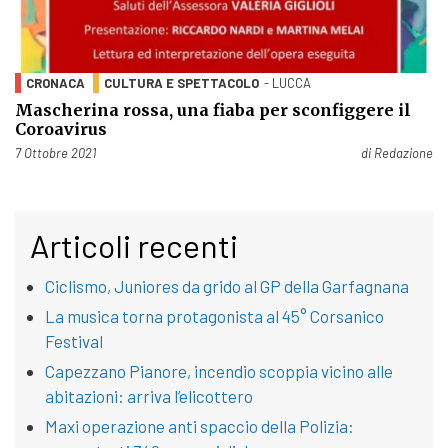
CRONACA
CULTURA E SPETTACOLO
- LUCCA
Mascherina rossa, una fiaba per sconfiggere il
Coroavirus
Pubblicato il
7 Ottobre 2021
di
Redazione
Articoli recenti
Ciclismo, Juniores da grido al GP della Garfagnana
La musica torna protagonista al 45° Corsanico
Festival
Capezzano Pianore, incendio scoppia vicino alle
abitazioni: arriva l’elicottero
Maxi operazione anti spaccio della Polizia: