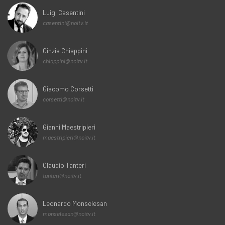
Luigi Casentini
casentini@noitv.it
Cinzia Chiappini
chiappini@noitv.it
Giacomo Corsetti
corsetti@noitv.it
Gianni Maestripieri
maestripieri@noitv.it
Claudio Tanteri
tanteri@noitv.it
Leonardo Monselesan
monselesan@noitv.it