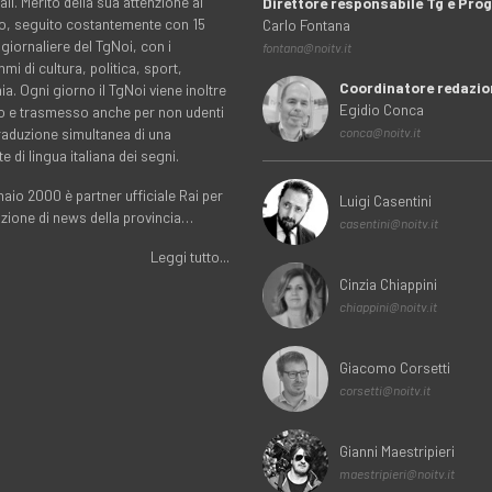
ali. Merito della sua attenzione al
Direttore responsabile Tg e Pr
rio, seguito costantemente con 15
Carlo Fontana
 giornaliere del TgNoi, con i
fontana@noitv.it
i di cultura, politica, sport,
Coordinatore redazio
. Ogni giorno il TgNoi viene inoltre
Egidio Conca
o e trasmesso anche per non udenti
traduzione simultanea di una
conca@noitv.it
te di lingua italiana dei segni.
aio 2000 è partner ufficiale Rai per
Luigi Casentini
uzione di news della provincia…
casentini@noitv.it
Leggi tutto...
Cinzia Chiappini
chiappini@noitv.it
Giacomo Corsetti
corsetti@noitv.it
Gianni Maestripieri
maestripieri@noitv.it