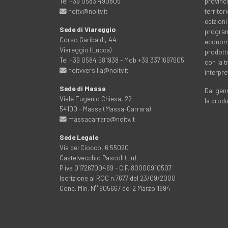
Tel +39 0583 490805
provinci
noitv@noitv.it
territo
edizioni
Sede di Viareggio
programm
Corso Garibaldi, 44
economia
Viareggio (Lucca)
prodott
Tel +39 0584 581938 - Mob +39 3371697605
con la 
noitvversilia@noitv.it
interpre
Sede di Massa
Dal genn
Viale Eugenio Chiesa, 22
la prod
54100 - Massa (Massa-Carrara)
massacarrara@noitv.it
Sede Legale
Via del Ciocco, 6 55020
Castelvecchio Pascoli (Lu)
P.iva 01726700469 - C.F. 80000910507
Iscrizione al ROC n.7677 del 23/09/2000
Conc. Min. N° 905667 del 2 Marzo 1994