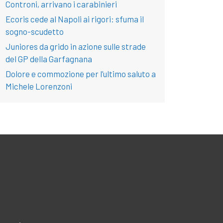
Controni, arrivano i carabinieri
Ecoris cede al Napoli ai rigori: sfuma il
sogno-scudetto
Juniores da grido in azione sulle strade
del GP della Garfagnana
Dolore e commozione per l’ultimo saluto a
Michele Lorenzoni