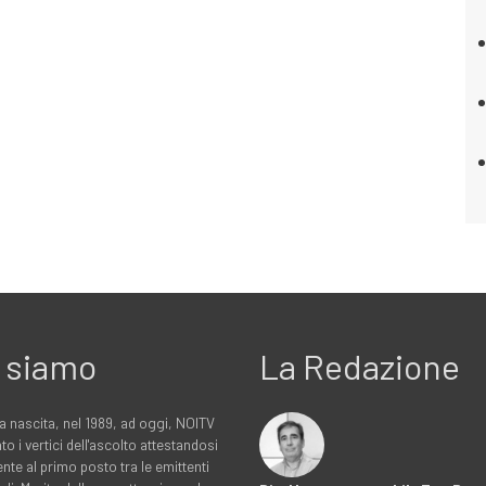
 siamo
La Redazione
a nascita, nel 1989, ad oggi, NOITV
to i vertici dell'ascolto attestandosi
nte al primo posto tra le emittenti