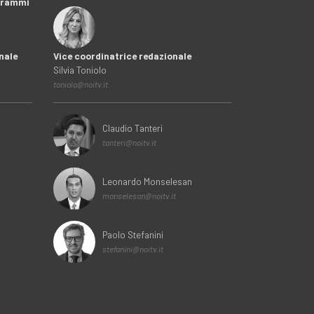
ogrammi
nale
Vice coordinatrice redazionale
Silvia Toniolo
toniolo@noitv.it
Claudio Tanteri
tanteri@noitv.it
Leonardo Monselesan
monselesan@noitv.it
Paolo Stefanini
stefanini@noitv.it