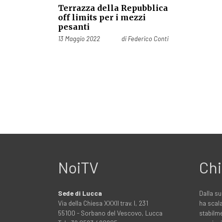
Terrazza della Repubblica
off limits per i mezzi
pesanti
Pubblicato il
13 Maggio 2022
di
Federico Conti
NoiTV
Chi
Sede di Lucca
Dalla su
Via della Chiesa XXXII trav. I, 231
ha scala
55100 - Sorbano del Vescovo, Lucca
stabilme