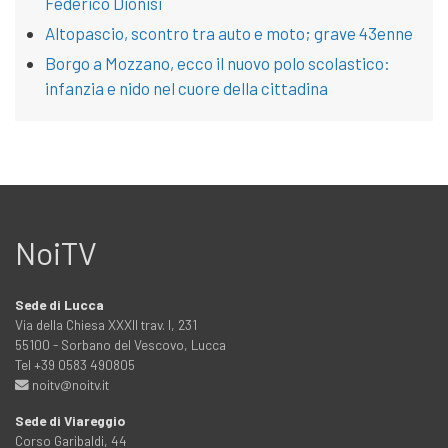
Federico Dionisi
Altopascio, scontro tra auto e moto; grave 43enne
Borgo a Mozzano, ecco il nuovo polo scolastico:
infanzia e nido nel cuore della cittadina
NoiTV
Sede di Lucca
Via della Chiesa XXXII trav. I, 231
55100 - Sorbano del Vescovo, Lucca
Tel +39 0583 490805
noitv@noitv.it
Sede di Viareggio
Corso Garibaldi, 44