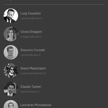
Luigi Casentini
casentini@noitv.it
Cinzia Chiappini
chiappini@noitv.it
Giacomo Corsetti
corsetti@noitv.it
Gianni Maestripieri
maestripieri@noitv.it
Claudio Tanteri
tanteri@noitv.it
Leonardo Monselesan