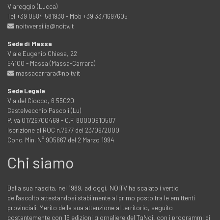
Viareggio (Lucca)
Tel +39 0584 581938 - Mob +39 3371697605
noitvversilia@noitv.it
Sede di Massa
Viale Eugenio Chiesa, 22
54100 - Massa (Massa-Carrara)
massacarrara@noitv.it
Sede Legale
Via del Ciocco, 6 55020
Castelvecchio Pascoli (Lu)
P.iva 01726700469 - C.F. 80000910507
Iscrizione al ROC n.7677 del 23/09/2000
Conc. Min. N° 905667 del 2 Marzo 1994
Chi siamo
Dalla sua nascita, nel 1989, ad oggi, NOITV ha scalato i vertici
dell'ascolto attestandosi stabilmente al primo posto tra le emittenti
provinciali. Merito della sua attenzione al territorio, seguito
costantemente con 15 edizioni giornaliere del TgNoi, con i programmi di