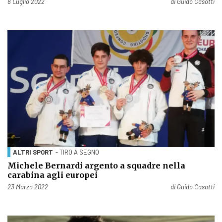
Pubblicato il
8 Luglio 2022
di
Guido Casotti
ALTRI SPORT
- TIRO A SEGNO
Michele Bernardi argento a squadre nella
carabina agli europei
Pubblicato il
23 Marzo 2022
di
Guido Casotti